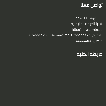
تواصل معنا
حدائق شبرا 11241
شبرا الخيمة القليوبية
http://agr.asu.edu.eg
تليفون : 0244441172-0244441711- 0244441296
فاكس : 44444460
خريطة الكلية