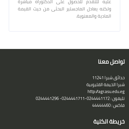
عليه للتقدم للحصول على الدكتوراه مباشرة
ولكنه يعادل الماجستير البحثى من حيث القيمة
المادية والمعنوية.
الكتل
لكتل
تواصل معنا
حدائق شبرا 11241
شبرا الخيمة القليوبية
http://agr.asu.edu.eg
تليفون : 0244441172-0244441711- 0244441296
فاكس : 44444460
خريطة الكلية