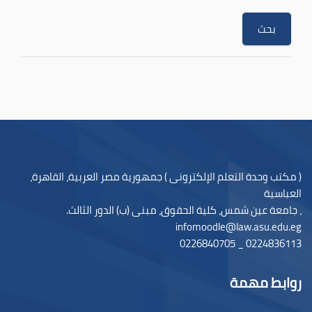
( مكتب وحدة التعلم الإلكترونى ) جمهورية مصر العربية، القاهرة،
العباسية
، جامعة عين شمس، كلية الحقوق، مبنى (ب) الدور الثالث.
infomoodle@law.asu.edu.eg
0224836113 _ 0226840705
روابط مهمة