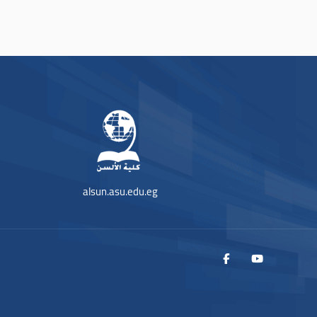
alsun.asu.edu.eg