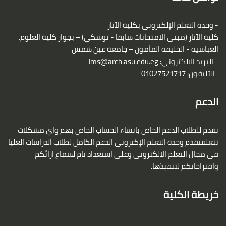
- وحدة التعلم الإلكترونى بكلية الآثار
كلية الآثار (مبنى الامتحانات سابقا - توشكي) – بجوار كلية العلوم.
العباسية - الخليفة المأمون – جامعة عين شمس
- البريد الالكتروني:
lms@arch.asu.edu.eg
-التليفون: 01027521717
الدعم
نقدم للطلاب الدعم الخاص بانشاء الحساب الخاص بهم واي مشكلات
تتعلقتقدم وحدة التعلم الإكترونى الدعم الكامل لطلاب الدراسات العليا
فى مجال التعلم الالكترونى وعلى استعداد تام لسماع ارائكم
واقتراحاتكم لتنفيذها.
خريطة الكلية