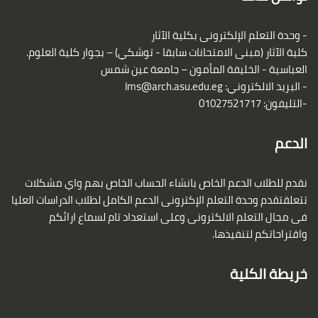
- وحدة التعلم الإلكترونى بكلية الآثار
كلية الآثار (مبنى الامتحانات سابقا - توشكي) – بجوار كلية العلوم.
العباسية - الخليفة المأمون – جامعة عين شمس
- البريد الالكتروني:
lms@arch.asu.edu.eg
-التليفون: 01027521717
الدعم
نقدم للطلاب الدعم الخاص بانشاء الحساب الخاص بهم واي مشكلات
تتعلقتقدم وحدة التعلم الإكترونى الدعم الكامل لطلاب الدراسات العليا
فى مجال التعلم الالكترونى وعلى استعداد تام لسماع ارائكم
واقتراحاتكم لتنفيذها.
خريطة الكلية