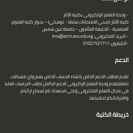
- وحدة التعلم الإلكترونى بكلية الآثار
كلية الآثار (مبنى الامتحانات سابقا - توشكي) – بجوار كلية العلوم.
العباسية - الخليفة المأمون – جامعة عين شمس
- البريد الالكتروني:
lms@arch.asu.edu.eg
-التليفون: 01027521717
الدعم
نقدم للطلاب الدعم الخاص بانشاء الحساب الخاص بهم واي مشكلات
تتعلقتقدم وحدة التعلم الإكترونى الدعم الكامل لطلاب الدراسات العليا
فى مجال التعلم الالكترونى وعلى استعداد تام لسماع ارائكم
واقتراحاتكم لتنفيذها.
خريطة الكلية