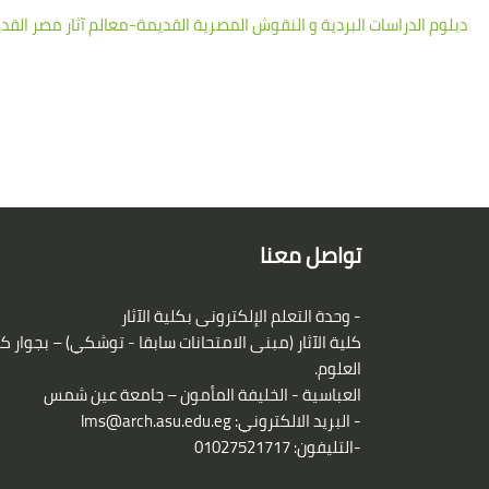
دبلوم الدراسات البردية و النقوش المصرية القديمة-معالم آثار مصر القد
الكتل
لكتل
تواصل معنا
- وحدة التعلم الإلكترونى بكلية الآثار
كلية الآثار (مبنى الامتحانات سابقا - توشكي) – بجوار ك
العلوم.
العباسية - الخليفة المأمون – جامعة عين شمس
- البريد الالكتروني:
lms@arch.asu.edu.eg
-التليفون: 01027521717