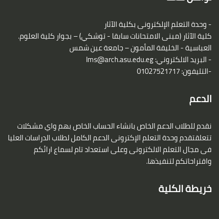
- وحدة التعلم الإلكترونى بكلية الآثار
كلية الآثار (مبنى الامتحانات سابقا - توشكي) – بجوار كلية العلوم.
العباسية - الخليفة المأمون – جامعة عين شمس
- البريد الالكتروني:
lms@arch.asu.edu.eg
-التليفون: 01027521717
الدعم
نقدم للطلاب الدعم الخاص بانشاء الحساب الخاص بهم واي مشكلات
تتعلقتقدم وحدة التعلم الإكترونى الدعم الكامل لطلاب الدراسات العليا
فى مجال التعلم الالكترونى وعلى استعداد تام لسماع ارائكم
واقتراحاتكم لتنفيذها.
خريطة الكلية