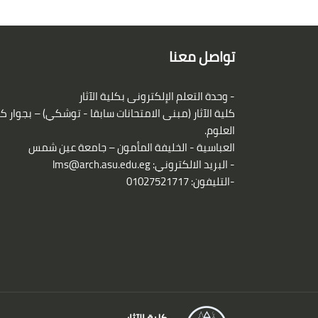
الكتل
لكتل
تواصل معنا
- وحدة التعلم الإلكترونى بكلية الآثار
كلية الآثار (مبنى الامتحانات سابقا - توشكي) – بجوار ك
العلوم.
العباسية - الخليفة المأمون – جامعة عين شمس
- البريد الالكتروني:
lms@arch.asu.edu.eg
-التليفون: 01027521717