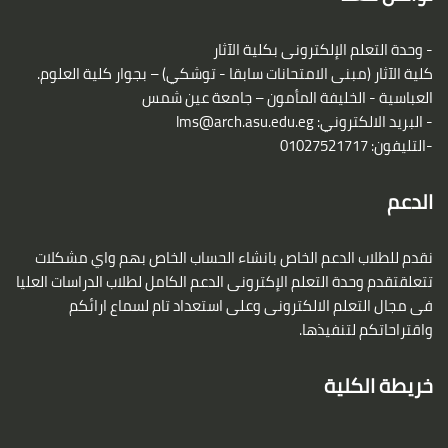
- وحدة التعلم الإلكترونى بكلية الآثار
كلية الآثار (مبنى الامتحانات سابقا - توشكي) – بجوار كلية العلوم.
العباسية - الخليفة المأمون – جامعة عين شمس
- البريد الالكتروني:
lms@arch.asu.edu.eg
-التليفون: 01027521717
الدعم
نقدم للطلاب الدعم الخاص بانشاء الحساب الخاص بهم واي مشكلات
تتعلقتقدم وحدة التعلم الإكترونى الدعم الكامل لطلاب الدراسات العليا
فى مجال التعلم الالكترونى وعلى استعداد تام لسماع ارائكم
واقتراحاتكم لتنفيذها.
خريطة الكلية