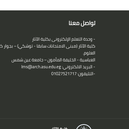
الكتل
لكتل
تواصل معنا
- وحدة التعلم الإلكترونى بكلية الآثار
كلية الآثار (مبنى الامتحانات سابقا - توشكي) – بجوار ك
العلوم.
العباسية - الخليفة المأمون – جامعة عين شمس
- البريد الالكتروني:
lms@arch.asu.edu.eg
-التليفون: 01027521717