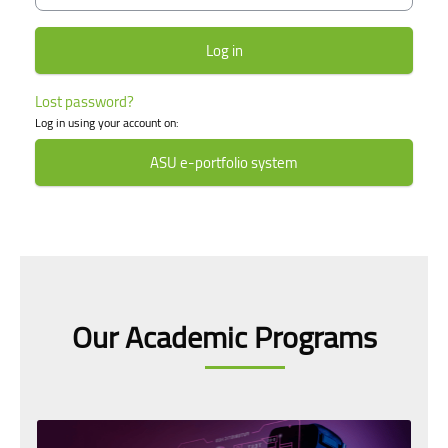
Lost password?
Log in using your account on:
ASU e-portfolio system
Skip [smacrs] Courses slider
Our Academic Programs