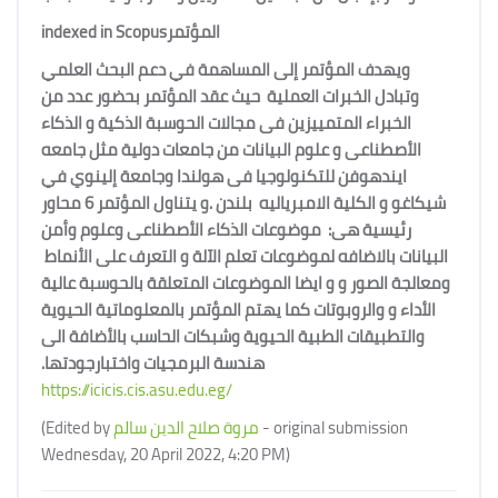
indexed in Scopus
المؤتمر
ويهدف المؤتمر إلى المساهمة في دعم البحث العلمي
وتبادل الخبرات العملية حيث عقد المؤتمر بحضور عدد من
الخبراء المتمييزين فى مجالات الحوسبة الذكية و الذكاء
الأصطناعى و علوم البيانات من جامعات دولية مثل جامعه
ايندهوفن للتكنولوجيا فى هولندا وجامعة إلينوي في
شيكاغو و الكلية الامبرياليه بلندن .و يتناول المؤتمر 6 محاور
رئيسية هى: موضوعات الذكاء الأصطناعى وعلوم وأمن
البيانات بالاضافه لموضوعات تعلم الآلة و التعرف على الأنماط
ومعالجة الصور و و ايضا الموضوعات المتعلقة بالحوسبة عالية
الأداء و والروبوتات كما يهتم المؤتمر بالمعلوماتية الحيوية
والتطبيقات الطبية الحيوية وشبكات الحاسب بالأضافة الى
هندسة البرمجيات واختبارجودتها.
https://icicis.cis.asu.edu.eg/
(Edited by
مروة صلاح الدين سالم
- original submission
Wednesday, 20 April 2022, 4:20 PM)