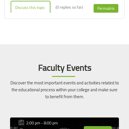
(0 replies so far)
Discuss this topic
Permalink
Blocks
Blocks
Skip [Cocoon] Event Slider
Faculty Events
Discover the most important events and activities related to
the educational process within your college and make sure
to benefit from them.
2:00 pm - 8:00 pm