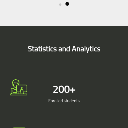
Skip [Smacrs] Simple Counters
Statistics and Analytics
200
+
Enrolled students