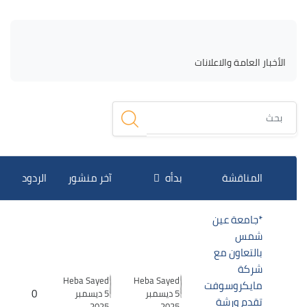
لكتل
الكتل
متطلبات الإكمال
الأخبار العامة والاعلانات
بحث
قائمة المناقشات. يتم إظهار 2 من 2 مناقشة/مناقشات.
المناقشة
بدأه
آخر منشور
الردود
*جامعة عين
شمس
بالتعاون مع
شركة
Heba Sayed
Heba Sayed
مايكروسوفت
0
5 ديسمبر
5 ديسمبر
تقدم ورشة
2025
2025