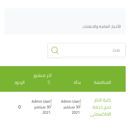
لكتل
الكتل
متطلبات الإكمال
الأخبار العامة والاعلانات
بحث
قائمة المناقشات. يتم إظهار 1 من 1 مناقشة/مناقشات.
آخر منشور
المناقشة
بدأه
الردود
كلية الاثار
Admin User
Admin User
تتيح خدمة
0
30 سبتمبر
30 سبتمبر
2021
2021
الفاكسملى