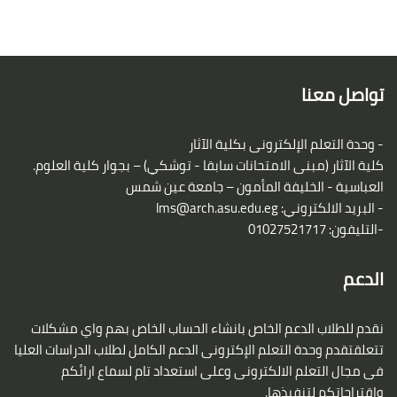
الكتل
لكتل
تواصل معنا
- وحدة التعلم الإلكترونى بكلية الآثار
كلية الآثار (مبنى الامتحانات سابقا - توشكي) – بجوار كلية العلوم.
العباسية - الخليفة المأمون – جامعة عين شمس
- البريد الالكتروني:
lms@arch.asu.edu.eg
-التليفون: 01027521717
الدعم
نقدم للطلاب الدعم الخاص بانشاء الحساب الخاص بهم واي مشكلات
تتعلقتقدم وحدة التعلم الإكترونى الدعم الكامل لطلاب الدراسات العليا
فى مجال التعلم الالكترونى وعلى استعداد تام لسماع ارائكم
واقتراحاتكم لتنفيذها.