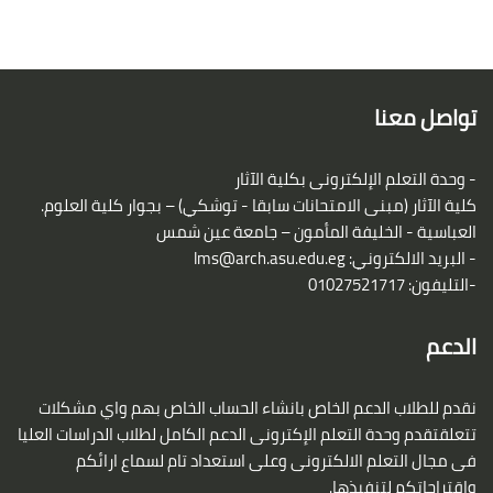
الكتل
لكتل
تواصل معنا
- وحدة التعلم الإلكترونى بكلية الآثار
كلية الآثار (مبنى الامتحانات سابقا - توشكي) – بجوار كلية العلوم.
العباسية - الخليفة المأمون – جامعة عين شمس
- البريد الالكتروني:
lms@arch.asu.edu.eg
-التليفون: 01027521717
الدعم
نقدم للطلاب الدعم الخاص بانشاء الحساب الخاص بهم واي مشكلات
تتعلقتقدم وحدة التعلم الإكترونى الدعم الكامل لطلاب الدراسات العليا
فى مجال التعلم الالكترونى وعلى استعداد تام لسماع ارائكم
واقتراحاتكم لتنفيذها.