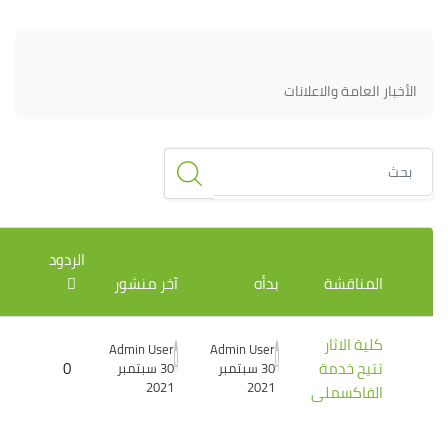
لكتل
الكتل
متطلبات الإكمال
الأخبار العامة والاعلانات
بحث
قائمة المناقشات. يتم إظهار 1 من 1 مناقشة/مناقشات.
الردود
المناقشة
بدأه
آخر منشور
كلية الاثار
Admin User
Admin User
تتيح خدمة
0
30 سبتمبر
30 سبتمبر
2021
2021
الفاكسملى