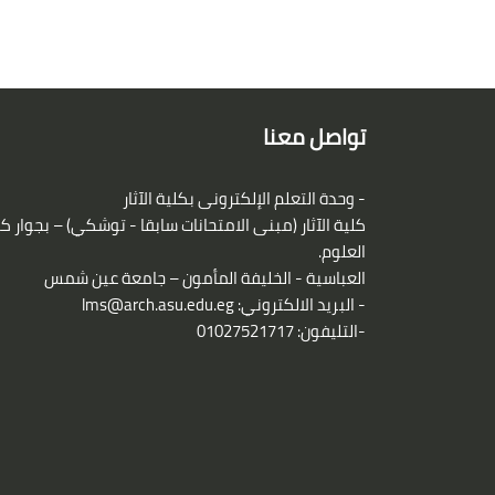
الكتل
لكتل
تواصل معنا
- وحدة التعلم الإلكترونى بكلية الآثار
كلية الآثار (مبنى الامتحانات سابقا - توشكي) – بجوار ك
العلوم.
العباسية - الخليفة المأمون – جامعة عين شمس
- البريد الالكتروني:
lms@arch.asu.edu.eg
-التليفون: 01027521717