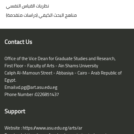
نظريات القياس النفسي
مناهج البحث الكيفي (دراسات متقدمة)
Blocks
Blocks
Contact Us
Office of the Vice Dean for Graduate Studies and Research,
First Floor - Faculty of Arts - Ain Shams University
Caliph Al-Mamoun Street - Abbasiya - Cairo - Arab Republic of
Egypt.
Email:
vd.pg@art.asu.edu.eg
Phone Number :0226851437
Support
Website :
https://www.asu.edu.eg/arts/ar