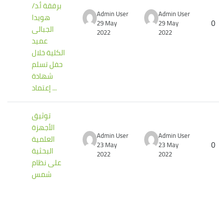
برفقة أ.د/
Admin User
Admin User
هويدا
0
29 May
29 May
الجبالى
2022
2022
عميد
الكلية خلال
حفل تسلم
شهادة
إعتماد ...
توثيق
الأجهزة
Admin User
Admin User
العلمية
0
23 May
23 May
البحثية
2022
2022
على نظام
شمس
Blocks