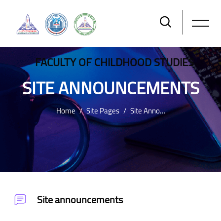
FACULTY OF CHILDHOOD STUDIES
SITE ANNOUNCEMENTS
Home
Site Pages
Site Announcements
Skip to main content
Site announcements