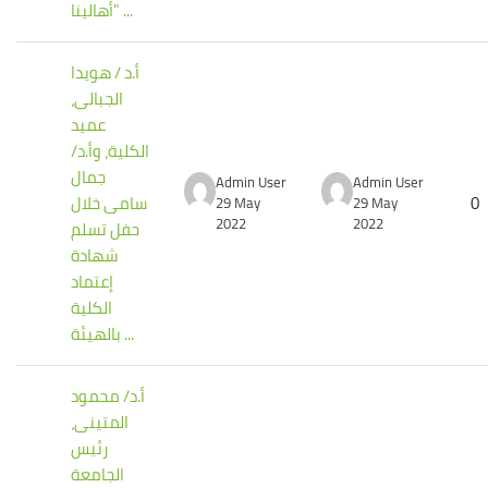
"أهالينا ...
أ.د / هويدا
الجبالى،
عميد
الكلية، وأ.د/
جمال
Admin User
Admin User
0
سامى خلال
29 May
29 May
2022
2022
حفل تسلم
شهادة
إعتماد
الكلية
بالهيئة ...
أ.د/ محمود
المتينى،
رئيس
الجامعة