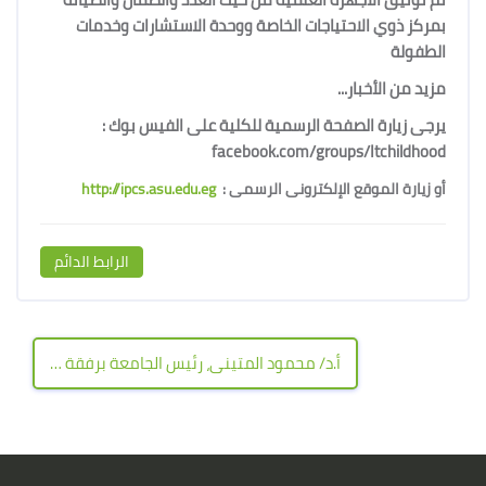
بمركز ذوي الاحتياجات الخاصة ووحدة الاستشارات وخدمات
الطفولة
مزيد من الأخبار...
يرجى زيارة الصفحة الرسمية للكلية على الفيس بوك :
facebook.com/groups/Itchildhood
أو زيارة الموقع الإلكترونى الرسمى :
http://ipcs.asu.edu.eg
الرابط الدائم
أ.د/ محمود المتينى، رئيس الجامعة برفقة أ.د/ هويدا الجبالى عميد الكلية خلال حفل تسلم شهادة إعتماد الكلية بالهيئة القومية لضمان الجودة والاعتماد ←
الكتل
لكتل