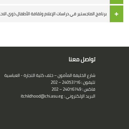
برنامج الماجستير في دراسات الإعلام وثقافة الأطفال ذوي الاحت
الكتل
لكتل
تواصل معنا
شارع الخليفة المأمون – خلف كلية التجارة - العباسية
تليفون : 24053716 – 202
فاكس : 24016749 – 202
البريد الإلكتروني :
itchildhood@chi.asu.eg