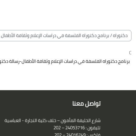
خطى إلى المحتوى الرئيسي
لكتل
الكتل
تصنيفات المقررات
C
برنامج دكتوراه الفلسفة في دراسات الإعلام وثقافة الأطفال-رسالة دكتو
الكتل
لكتل
تواصل معنا
شارع الخليفة المأمون – خلف كلية التجارة - العباسية
تليفون : 24053716 – 202
فاكس : 24016749 – 202