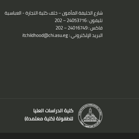
شارع الخليفة المأمون – خلف كلية التجارة - العباسية
تليفون : 24053716 – 202
فاكس : 24016749 – 202
البريد الإلكتروني :
itchildhood@chi.asu.eg
كلية الدراسات العليا
للطفولة (كلية معتمدة)