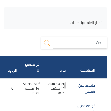
لكتل
الكتل
متطلبات الإكمال
الأخبار العامة والاعلانات
بحث
قائمة المناقشات. يتم إظهار 2 من 2 مناقشة/مناقشات.
آخر منشور
المناقشة
بدأه
الردود
Admin User
Admin User
جامعة عين
0
14 سبتمبر
14 سبتمبر
شمس
2021
2021
*جامعة عين