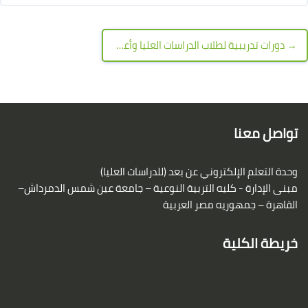
→ دورات تدريبية لطلاب الدراسات العليا وأعضاء هيئة التدريس والهيئة المعاونة في برامج وتطبيقات Microsoft Office 365
لكتل
لكتل
تواصل معنا
وحدة التعلم الإلكتروني عن بعد (للدراسات العليا)
مبنى الإدارة - كليه التربية النوعية – جامعة عين شمس
الدمرداش–
القاهرة – جمهوريه مصر العربية
خريطة الكلية