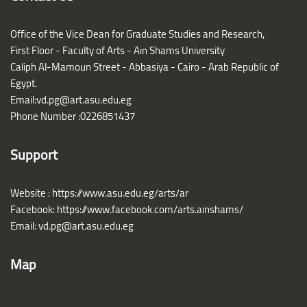
Office of the Vice Dean for Graduate Studies and Research,
First Floor - Faculty of Arts - Ain Shams University
Caliph Al-Mamoun Street - Abbasiya - Cairo - Arab Republic of
Egypt.
Email:
vd.pg@art.asu.edu.eg
Phone Number :0226851437
Support
Website :
https://www.asu.edu.eg/arts/ar
Facebook:
https://www.facebook.com/arts.ainshams/
Email:
vd.pg@art.asu.edu.eg
Map