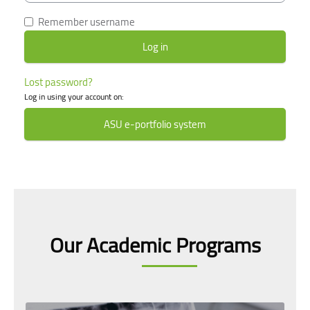
Remember username
Lost password?
Log in using your account on:
ASU e-portfolio system
Skip [smacrs] Courses slider
Our Academic Programs