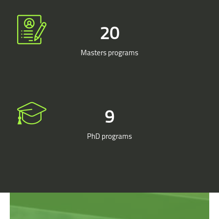
24
Masters programs
11
PhD programs
Skip [Cocoon] Parallax apps