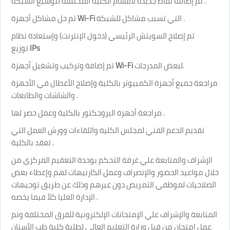
تم إضافة نقاط جديدة لأقسام الكلية المختلفة لتوسيع الشبكة
.
تم حل مشاكل أجهزة
Wi-Fi
التي تسبب مشاكل للشبكة
.
تم إصلاح السويتش الرئيسي (دخول الإنترنت) وإستعادة نظام
توزيع
IPs
تم إضافة وتركيب وتشغيل أجهزة
Wi-Fi
لبعض المدرجات
.
مراجعة جميع أجهزة الكمبيوتر بالكلية وإصلاح الأعطال في الأجهزة
والشاشات والطابعات
.
مراجعة أجهزة البروجكتور بالكلية وعمل حصر لها
.
تقديم الدعم الفني لمجلس الكلية واللقاءات وورش العمل التي
تعقد بالكلية
.
الإشراف والمتابعة علي غرفة التحكم بوحدة التعقيم المركزي من
خلال مواعيد الحضور والإنصراف وعمل الكارنيهات لهم وإعطاء بعض
الصلاحيات لموظفي التمريض دون غيرهم وذلك عن طريق توجيهات
الإدارة العليا كلاً فيما يخصه
.
المتابعة والإشراف علي الإمتحانات الإلكترونية للفرق المختلفة وتم
عمل إمتحان من قبل وزارة التعليم العالي لطلبة كلية طب الأسنان