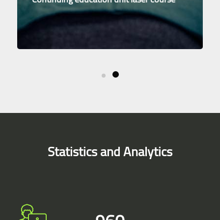
Skip [Smacrs] Simple Counters
Statistics and Analytics