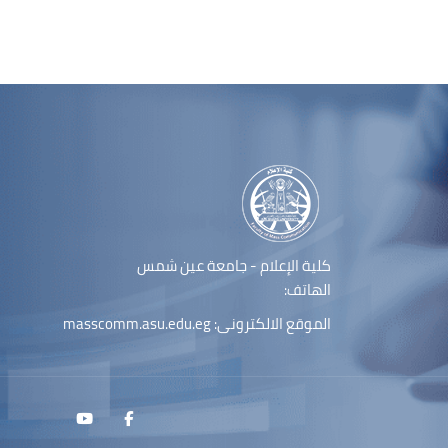
الكتل
لكتل
كلية الإعلام - جامعة عين شمس
الهاتف:
الموقع الالكترونى:
masscomm.asu.edu.eg