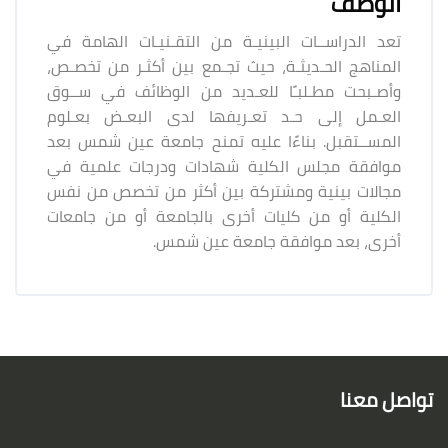
الوصف
تعد الدراســات البينيـة من التقـنيـات الهامة في
المناهج الحـديثـة، حيث تجـمع بين أكثـر من تخصـص،
وأصـبحت مطـلبـًا للعـديد من الوظائف في ســوق
العـمل إلى حـد تعـريفها لدى البعـض بعـلوم
المســتقبل. بناءًا عليه تمنح جامعة عين شمس بعد
موافقة مجلس الكلية شهادات ودرجات علمية في
مجالات بينية ومشتركة بين أكثر من تخصص من نفس
الكلية أو من كليات أخرى بالجامعة أو من جامعات
أخرى، بعد موافقة جامعة عين شمس.
لكتل
لكتل
تواصل معنا