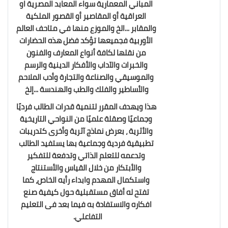
المباني المعمارية سواء المعابد المصرية او
العراقية أو المقاصير أو القصور الملكية
والمقابر ...الخ والموزع منها في متاحف العالم
الأوربية فجميعها تؤكد فضل هذه الحضارات
من نقلها لكافة أنواع المعارف والفنون
والخبرات والآداب والأفكار الدينية والرسم
والموسيقي والصناعة والتجارة وأدب الملاحم
والأساطير والفلك والطب والهندسة ...إلخ
هذا ويهدف المقرر لتنمية قدرات الطالب فرديًا
وجماعيًا وصقلة علميًا من النواحي التاريخية
والأثرية ، بعرض نماذج آثرية وأخرى كتدريبات
تطبيقية فردية وجماعية بها يستفيد الطالب
وتدعمه للتعلم الذاتي وتدفعة للتفكير
والأبتكار من خلال القياس والأستنتاج
واستكمال المهدم وابداء رأيه الخاص، كما
تفتح له أفاق مستقبلية حول كيفية صنع
افكاره والاستفادة به فيما بعد فى التعليم
التفاعلي.