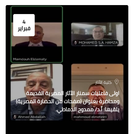
4
فبراير
كلية الأثار
اولى فاعليات سمنار الآثار المصرية القديمة
ومحاضرة بعنوان (صفحات من الحضارة المصرية)
يلقيها: أ.د/ ممدوح الدماطي.