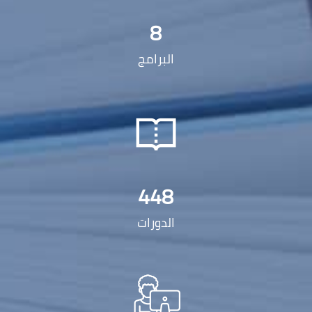
8
البرامج
448
الدورات