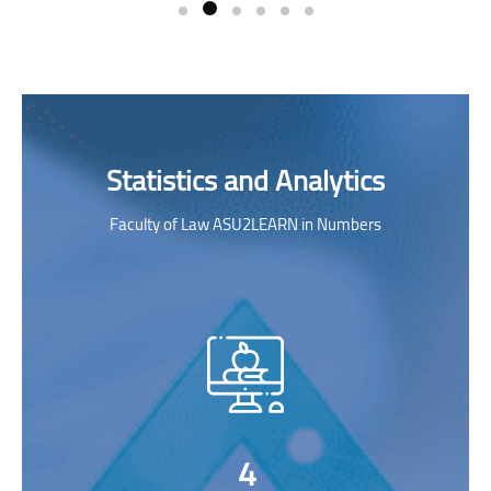
Skip [Cocoon] Parallax Counters
Statistics and Analytics
Faculty of Law ASU2LEARN in Numbers
4