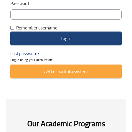
Password
Remember username
Lost password?
Log in using your account on:
ASU e-portfolio system
Skip Smacrs Course categories
Our Academic Programs