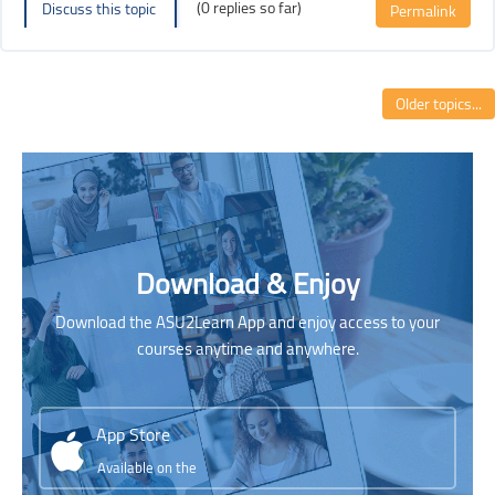
(0 replies so far)
Discuss this topic
Permalink
Older topics...
Blocks
Blocks
Blocks
Skip [Cocoon] Parallax apps
Download & Enjoy
Download the ASU2Learn App and enjoy access to your
courses anytime and anywhere.
App Store
Available on the