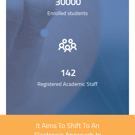
30000
Enrolled students
142
Registered Academic Staff
It Aims To Shift To An
Skip [Cocoon] Custom HTML
Electronic Approach In