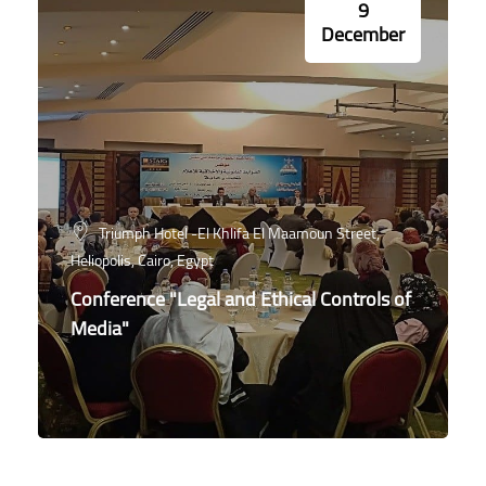
9
December
Triumph Hotel -El Khlifa El Maamoun Street,
Heliopolis, Cairo, Egypt
Conference "Legal and Ethical Controls of
Media"