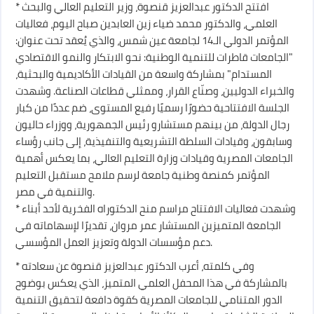
* افتتح الدكتور عبدالعزيز قنصوة، وزير التعليم العالي والبحث
العلمي، والدكتور محمد ضياء زين العابدين صباح اليوم، فعاليات
المؤتمر الدولي الـ14 لجامعة عين شمس، والذي يُعقد تحت عنوان:
"الجامعات قاطرات للتنمية الوطنية: نحو الابتكار والنمو الاقتصادي
المستدام" بمشاركة واسعة من القيادات الأكاديمية والبحثية،
والخبراء الدوليين، وصنّاع القرار، وممثلي قطاعات الصناعة. وشهدت
الجلسة الافتتاحية حضورًا رسميًا رفيع المستوى، ضم عددًا من كبار
رجال الدولة، من بينهم مستشارو رئيس الجمهورية، ووزراء حاليون
وسابقون، وقيادات السلطة التشريعية والتنفيذية، إلى جانب رؤساء
الجامعات المصرية وقيادات وزارة التعليم العالي، بما يعكس أهمية
المؤتمر كمنصة وطنية جامعة لرسم ملامح مستقبل التعليم
والتنمية في مصر.
* وشهدت فعاليات الافتتاح مراسم منح الدكتوراه الفخرية لأحد أبناء
الجامعة المتميزين المستشار عمر مروان، تقديرًا لإسهاماته في
دعم مؤسسات الدولة وتعزيز العمل المؤسسي.
* وفي كلمته، أعرب الدكتور عبدالعزيز قنصوة عن سعادته
بالمشاركة في هذا المحفل العلمي المتميز، الذي يعكس بوضوح
الدور المتنامي للجامعات المصرية كقوة دافعة لتحقيق التنمية