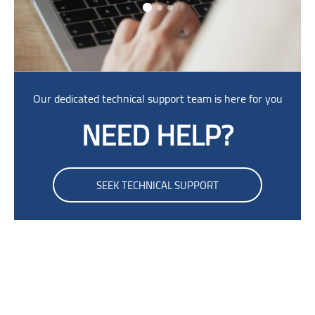
Skip [Cocoon] Parallax
Our dedicated technical support team is here for you
NEED HELP?
SEEK TECHNICAL SUPPORT
Skip Smacrs Login