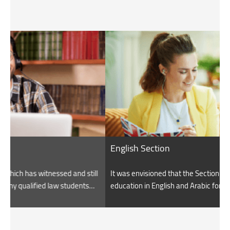
English Section
F
ll
It was envisioned that the Section will provide a good legal
T
education in English and Arabic for Egyptians and foreign
A
students.