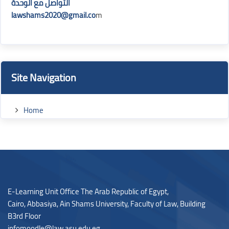
Blocks
Blocks
التواصل مع الوحدة
lawshams2020@gmail.co
m
Skip Site Navigation
Site Navigation
Home
Blocks
E-Learning Unit Office The Arab Republic of Egypt,
Cairo, Abbasiya, Ain Shams University, Faculty of Law,
Building
B3rd Floor
infomoodle@law.asu.edu.eg