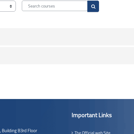
Search courses
Search courses
Important Links
,
Building B3rd Floor
The Official web Site