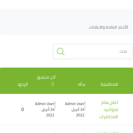
لكتل
لكتل
متطلبات الإكمال
الأخبار العامة والاعلانات
حث
ائمة المناقشات. يتم إظهار 3 من 3 مناقشة/مناقشات.
آخر منشور
المناقشة
بدأه
الردود
اعلان هام
Admin User
Admin User
لمواعيد
0
24 أبريل
24 أبريل
2022
2022
المحاضرات