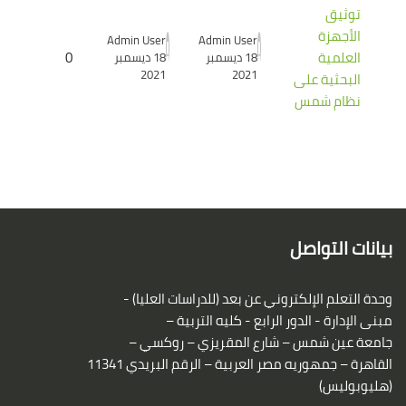
توثيق
الأجهزة
Admin User
Admin User
العلمية
0
18 ديسمبر
18 ديسمبر
2021
2021
البحثية على
نظام شمس
لكتل
لكتل
بيانات التواصل
وحدة التعلم الإلكتروني عن بعد (للدراسات العليا) -
مبنى الإدارة - الدور الرابع - كليه التربية –
جامعة عين شمس – شارع المقريزي – روكسي –
القاهرة – جمهوريه مصر العربية – الرقم البريدي 11341
(هليوبوليس)