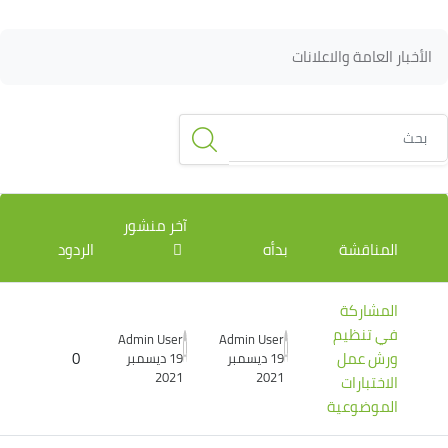
لكتل
لكتل
متطلبات الإكمال
الأخبار العامة والاعلانات
حث
ائمة المناقشات. يتم إظهار 2 من 2 مناقشة/مناقشات.
آخر منشور
المناقشة
بدأه
الردود
المشاركة
في تنظيم
Admin User
Admin User
ورش عمل
0
19 ديسمبر
19 ديسمبر
2021
2021
الاختبارات
الموضوعية