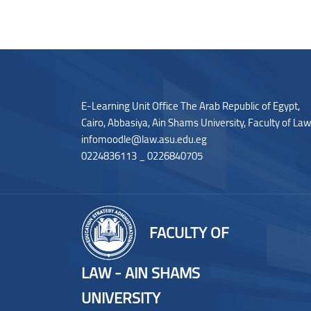
Blocks
Blocks
E-Learning Unit Office The Arab Republic of Egypt,
Cairo, Abbasiya, Ain Shams University, Faculty of Law
infomoodle@law.asu.edu.eg
0224836113 _ 0226840705
FACULTY OF
LAW - AIN SHAMS
UNIVERSITY