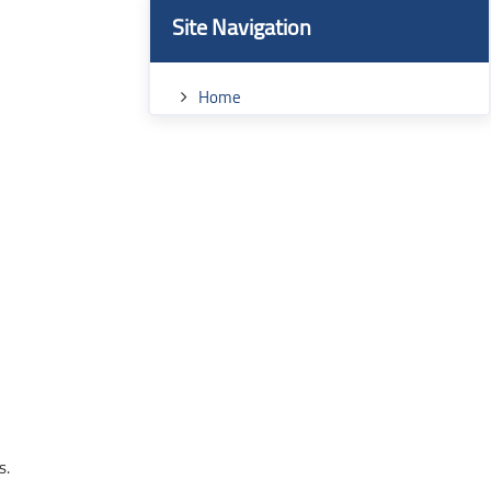
Blocks
Skip Site Navigation
Site Navigation
Home
s.