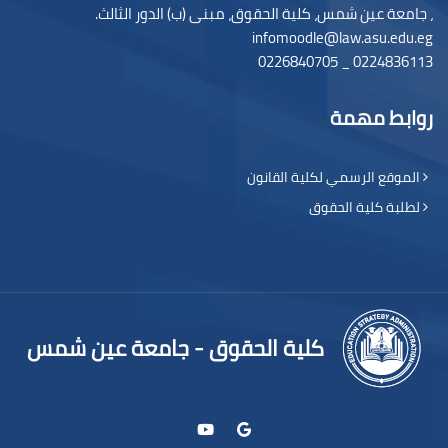
، جامعة عين شمس، كلية الحقوق، مبنى (ب) الدور الثالث.
infomoodle@law.asu.edu.eg
0224836113 _ 0226840705
روابط مهمة
الموقع الرسمي لكلية القانون
لطلبة كلية الحقوق
كلية الحقوق - جامعة عين شمس