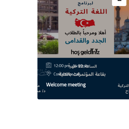
12:00 pm- 14:00 pm
hall
Conference hall
Welcome meeting