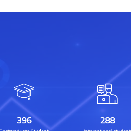
412
300