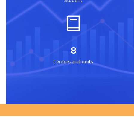
Student
9
Centers and units