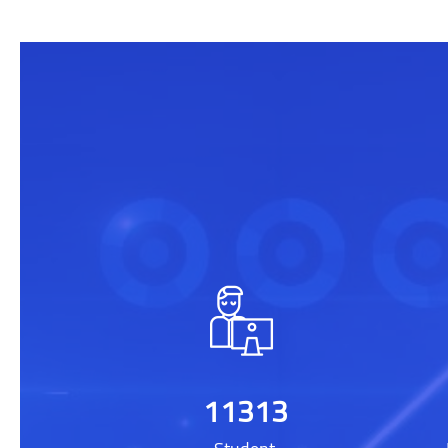
[[smacrs_parallax_counters]] 생략
11313