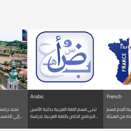
French
Span
لألسن
يعتبر قسم اللغة الفرنسية أقدم قسم
تبنى قسم اللغة العر
ؤسسة
بكلية الألسن (كلية معتمدة من الهيئة
اللغة
القومية لضمان جودة التعليم والاعتماد
العلوم اللغوية، وال
.يقوم
بتاريخ ٢٣/٢/٢٠١٥)حيث تزامن افتتاحه مع
والترجمة من العربية 