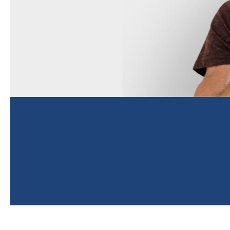
[Cocoon] Parallax 생략
Smacrs Login 생략