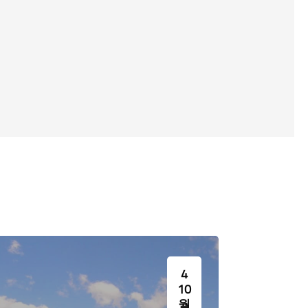
تلزم اتقان هذه اللغة وإجادة الترجمة
قسم اللغة الإسبانية بإعدا
من اللغة العربية وإليها. وكان يقوم
“برنامج اللغة الإسبانية” ا
بالتدريس فيه أساتذة إيطاليون نذكر
بتدريس وتعليم ما يعرفه 
منهم المستشرقين چورچو أورڤييتو
اللسانيات ب “فقه ا
Giorgio Orvieto (أول رئيس لمجلس
الإسبانية”ومدة الدراسة هي
القسم حتى عام ١٩٦٠) وكليليا سَرنيللي
سنوات.
تشيركوا Clelia Sarnelli Cerqua
ومارتينيانو رونكاليا Martiniano
Roncalia وماريا لويزا ميلاني Maria
Luisa Milani (ثاني رئيس لمجلس القسم
العلمي) وآخرون.
4
10
월