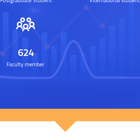
Postgraduate Student
International student
650
Faculty member
[Cocoon] Custom HTML 생략