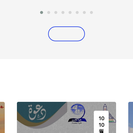
د خطة
نشأة الكلية عام ١٨٣٥ من قبل رفاعة
شأن اللغة القو
لمختص
الطهطاوي بعد عودته من بعثته في
دقائقها وأسرارها،
علماء
فرنسا وذلك بهدف تخريج
الحيوية باللغات
للغة”
مترجمينقادرين على تعريب وترجمة
المتنوعة .. وبه
 أربع
العلوم الأجنبية. وبعد إغلاق الكلية لمدة
بحضارته وثقافته
تجاوزت القرن، وعند إعادة افتتاحها عام
نفسه على مد جسور ا
١٩٥٧ كان قسم اللغة الفرنسية من
أوائل الأقسام التي فتحت أبوابها
البرنامج إلى ت
لاستقبال الطلاب وكان يضم أعضاء هيئة
الأجنبية في كل
تدريس فرنسيين الأصل.
بطائفة متميز
التدريس الذين يقوم
اللغة العربية وم
لتخريج جيل من ا
القادرين على المنا
10
10
월