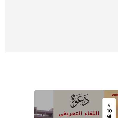
مية، والوقوف على
جمال عبدالناصر. بدأ تدريس اللغة
واجادة ا
 ومتابعة علاقاتها
التشيكية في كلية الألسن جامعة عين
يعد
 المختلفة، والآداب
شمس عام 1957. كان يباشر التدريس
مستوي مص
دف تخريج جيل واعٍ
في تلك الفترة معلمون من
مدرسة ع
، وقادر في الوقت
تشيكوسلوفاكيا. توقفت دراسة اللغة
اللغة الر
لتواصل الإنساني
التشيكية في كلية الألسن عام 1966،
المناظ
الإيجابي بينه وبين الآخر . كما يهدف
واستمر هذا التوقف قرابة 16 عاما،
وترتبط ن
غذية أقسام اللغات
وعندما ظهرت الحاجة مرة أخرى إلى
لكلية ا
[Cocoon] Event Slider 생략
ية الألسن العريقة
اللغة التشيكية في سوق العمل وإلى
الروسية
ة من أعضاء هيئة
خريجي الألسن الذين يجيدون التشيكية،
وا
ون بتدريس قواعد
قررت كلية الألسن عام 1976 إعادة افتتاح
هاراتها المختلفة،
هذا البرنامج مرة أخرى وتكوين هيئة
الاسترات
لمترجمين الأكفاء،
تدريس مصرية عبر إرسال اثنين من
فسة ـ بجدارة ـ في
الخريجين القدامى (د. عبدالستار
سوق العمل
الشبراوي ود. محمد سليمان البالشي)
لدراسة اللغة التشيكية في جامعة
3
4
تشارلز في براغ.
10
10
월
월