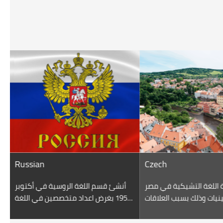
Czech
Arabic
بية بكلية الألسن
تمتد دراسة اللغة التشيكية في مصر
أنشئ ق
البرنامج الخاص باللغة العربية، لدراسة
إلى الخمسينيات وذلك بسبب العلاقات
957
أدبية، والإسلامية،
السياسية القوية بين مصر
الروسي
وإليها، بغرض رفع
وتشيكوسلوفاكيا في عهد الرئيس
والدولي