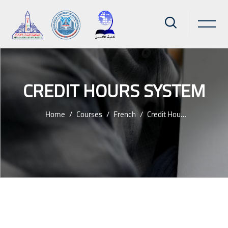
CREDIT HOURS SYSTEM
Home
Courses
French
Credit Hours System
Skip to main content
Blocks