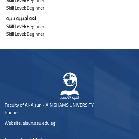
Skill Level
:
Beginner
Skill Level
:
Beginner
لغة أجنبية تانية
Skill Level
:
Beginner
Skill Level
:
Beginner
Blocks
Blocks
Faculty of Al-Alsun - AIN SHAMS UNIVERSITY
Phone :
Website:
alsun.asu.edu.eg