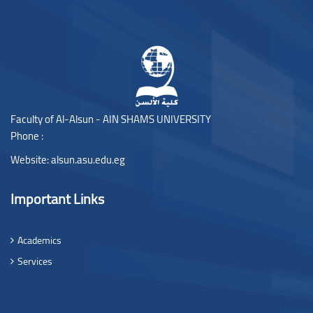
Blocks
Faculty of Al-Alsun - AIN SHAMS UNIVERSITY
Phone :
Website:
alsun.asu.edu.eg
Important Links
Academics
Services