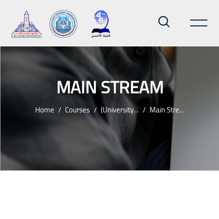
MAIN STREAM
Home
Courses
(university Pre-Requistes)
Main Stream
Skip to main content
Blocks