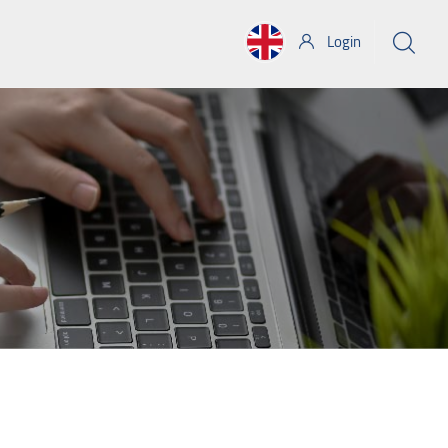
Login
س