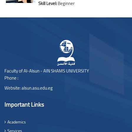
Skill Level
:
Beginner
Blocks
Blocks
Faculty of Al-Alsun - AIN SHAMS UNIVERSITY
Phone :
Website:
alsun.asu.edu.eg
Important Links
Academics
Services