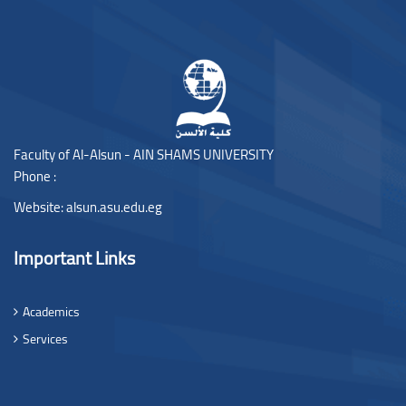
Blocks
Faculty of Al-Alsun - AIN SHAMS UNIVERSITY
Phone :
Website:
alsun.asu.edu.eg
Important Links
Academics
Services