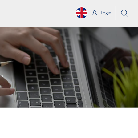
Login
دب