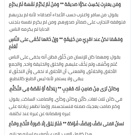
وَمَن يغترِبْ يَحْسِبْ عدُوًّا صَديقَهُ ** وَمَنْ لَمْ يُكَرِّمْ نَفْسَهُ لَمْ يكرَّمِ
يقول: من سافر واغترب حسب الأعداء أصدقاء؛ لأنه لم يجربهم
فتوقفه التجارب على ضمائر صدورهم، ومن لم يكرم نفسه بتجنب
الدنايا لم يكرمه الناس.
وَمَهْمَا تكنْ عند امْرِئٍ من خَلِيقَةٍ ** وَإِنْ خَالها تَخْفَى على النَّاسِ
تُعْلَمِ
يقول: ومهما كان للإنسان من خُلُق فظن أنه يخفى على الناس
عُلم وكُشف ولم يَخْفَ عليهم، والخلق والخليقة واحد، والجمع
الأخلاق والخلائق، والمعنى: أن الأخلاق لا تخفى وأن التخلّق لا
يبقى ولا يستمر لأنه ليس الطبع كالتطبع.
وكائنْ تَرَى مِنْ صَامِتٍ لَكَ مُعْجِبٍ ** زِيَادَتُهُ أَوْ نَقْصُهُ فِي التَّكَلُّمِ.
في كائن ثلاث لغات، كأيِّن وكائن وكأي، والصامت: الساكت، يقول:
وكم صامت يعجبك صمته فتستحسنه، وإنما تظهر زيادته على
غيره ونقصانه عن غيره عند تكلمه.
لسانُ الفتى نصْفٌ وَنِصْفٌ فُؤادُهُ ** فَلَمْ يَبْقَ إلّا صُورَةُ اللَّحْمِ والدَّمِ
هذا كقول العرب: المرء بأصغريه لسانه وجنانه.