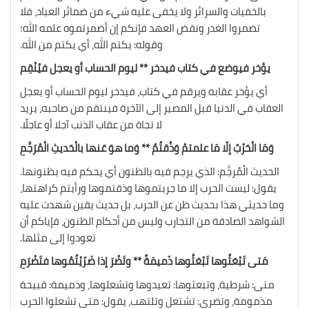
بالخفيات والسرائر ولا يخفى عليه شيء من ضمائر العباد، فلا
تضمروا الغدر ونقض العهد فإنكم إن أضمرتموه علمه الله؛
وقوله: يكتم الله، أي يكتم من الله.
يؤخر فيوضع في كتاب فيدخر ** ليوم الحساب أو يعجل فيُنْقِم
أي يؤخر عقابه ويرقم في كتاب، فيدخر ليوم الحساب أو يعجل
العقاب في الدنيا قبل المصير إلى الآخرة فينتقم من صاحبه، يريد
لا نجاة من عقاب الذنب آجلا أو عاجلًا.
وَمَا الْحَرْبُ إلّا مَا علمتمْ وَذُقتُمُ ** وَما هوَ عَنها بالْحَديثِ الْمُرَجَّمِ
الحديث الْمُرجَّم: الذي يرجم فيه بالظنون أي يحكم فيه بظنونها.
يقول: ليست الحرب إلا ما جربتموها وذقتموها ورأيتم كراهتها،
وما حديثي هذا بحديث ظن عن الحرب، بل حديث يقين شهدت عليه
الشواهد الصادقة من التجارب وليس من أحكام الظنون، فإياكم أن
تعودوا إلى مثلها.
مَتى تَبْعَثُوها تَبْعَثُوها ذَميمَةٌ ** وتَضْرَ إذا ضَرّيْتُمُوها فتَضْرَمِ
متى: شرطية، وتبعثوها: تعيدوها وتشعلوها، وذميمة: قبيحة
مذمومة، وتضرى: تشتعل وتلتهب، يقول: متى تشعلوا الحرب