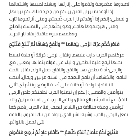
تعيدوها مذمومة وتذموا على إثارتها، ويشتد لهيبها واشتعالها
إذا أوقدتم نيران الفتن بينكم من جديد فتلهبكم نيرانها،
والمعنى: إنكم إذا أوقدتم نار الحرب ذُممتم، ومتى أثرتموها ثارت
ومتى هيجتموها هاجت، وهو يحثّهم على التمسك بالصلح،
ويعلمهم سوء عاقبة إيقاد نار الحرب.
فَتَعْرَكُكُم عرْكَ الرَّحى بثِفالها ** وَتَلْقَحْ كِشافًا ثُمّ تُنْتَجْ فَتُتْئِمِ
عركتهم الحرب: دارت عليهم، وثفال الرحى: خرقة أو جلدة تبسط
تحتها ليقع عليه الطحين، والباء في قوله بثفالها بمعنى مع،
والرحى: أداة يطحن بها، واللقح واللقاح: حمل الولد، يقال: لقحت
الناقة، والكشاف: أن تلقح النعجة في السنة مرتين، ويقال: أنتجت
الناقة: إذا ولدت أو كانت على أهبة الوضع، وتتئم أي تأتي
بتوأمين، والمعنى: إنكم إن تبعثوا الحرب تطحنكم طحن الرحى
للحَبَّ مع ثفاله، ثم بالغ فقال: وتلقح الحرب في السنة مرتين وتلد
توأمين، وهذه مبالغة من الشاعر ليصف إفناء الحرب إياهم كما
تفعل الرحى بالحب، وشبه الشر الذي يتولد من تلك الحروب بالناقة
التي تحمل بالتوائم.
فَتُنْتِج لَكُمْ غلْمانَ أشأمَ كلّهمْ ** كَأَحْمَرِ عادٍ ثُمّ تُرضِع فَتَفْطِمِ