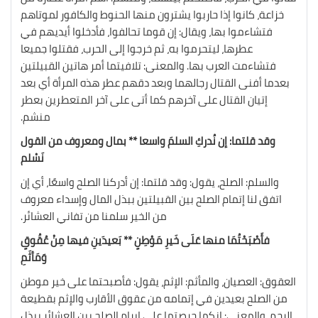
خزاعة، كانوا إذا حاربوا يشترون منها الحنوط والكافور لموتاهم
فتشاءموا بها، ويقال: إن قوما تحالفوا، فأدخلوا أيديهم في
عطرها، ليتحرموا به، ثم خرجوا إلى الحرب، فقتلوا جميعا
فتشاءمت العرب بها. والمعنى: تلافيتما أمر هاتين القبيلتين
بعدما أفنى القتال رجالهما وبعد دقهم عطر هذه المرأة أي بعد
إتيان القتال على آخرهم كما أتى على آخر المتعطرين بعطر
منشم.
وقد قلتما: إن نُدركِ السلمَ واسعا ** بمال ومعروف من القول
نَسْلم
والسلم: الصلح، يقول: وقد قلتما: إن أدركنا الصلح واسعًا، أي إن
اتفق لنا إتمام الصلح بين القبيلتين ببذل المال وإسداء معروف
من الخير سلمنا من تفاني العشائر.
فأَصْبَحْتُمَا منها عَلَى خَيرِ مَوْطِنٍ ** بَعيدَينِ فيها مِنْ عُقُوقٍ
وَمَأثَمِ
العقوق: العصيان، والمأثم: الإثم، يقول: فأصبحتما على خير موطن
من الصلح بعيدين في إتمامه من عقوق الأقارب والإثم بقطيعة
الرحم، والمعنى: إنكما حرصتما على إبرام الصلح بين العشائر ببذل