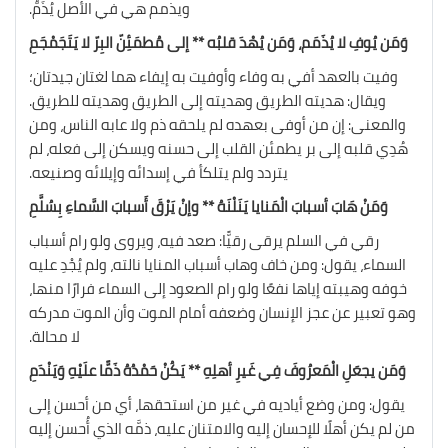
ويذمم هي في الأصل يُذَمُّ.
وَمَن يُوفِ لا يُذَمَم، وَمَن يُهْدَ قلبُه ** إلى مُطمَئِنّ البِرّ لا يَتَجَمْجَمِ
وفيت بالعهد أفي به وفاء وأوفيت به إيفاء هما لغتان جيدتان؛
ويقال: هديته الطريق وهديته إلى الطريق وهديته للطريق.
والمعنى: إن من أوفى بعهده لم يلحقه ذم ولا عابه الناس، ومن
هُدِي قلبه إلى بر يطمئن القلب إلى حسنه ويسكن إلى فعله، لم
يتردد ولم يتلكأ في إسدائه وإيلائه وصنيعه.
وَمَنْ هَابَ أسبابَ الْمَنايا يَنَلْنَهُ ** وإنْ يَرْقَ أَسبابَ السَّماءِ بِسُلَّمِ
رقي في السلم يرقى رقيًّا: صعد فيه، ويروى ولو رام أسباب
السماء، يقول: ومن خاف وهاب أسباب المنايا نالته، ولم يُجْدِ عليه
خوفه وهيبته إياها نفعًا ولو رام الصعود إلى السماء فرارًا منها،
وهو تعبير عن عجز الإنسان وضعفه أمام الموت وأن الموت مدركه
لا محالة.
وَمَن يجعَلِ الْمَعرُوفَ فِي غَيرِ أهلِهِ ** يَكُنْ حَمْدُهُ ذَمًّا علَيْهِ وَيَنْدَمِ
يقول: ومن وضع أياديه في غير من استحقها، أي من أحسن إلى
من لم يكن أهلًا للإحسان إليه والامتنان عليه، ذمَّه الذي أُحسن إليه