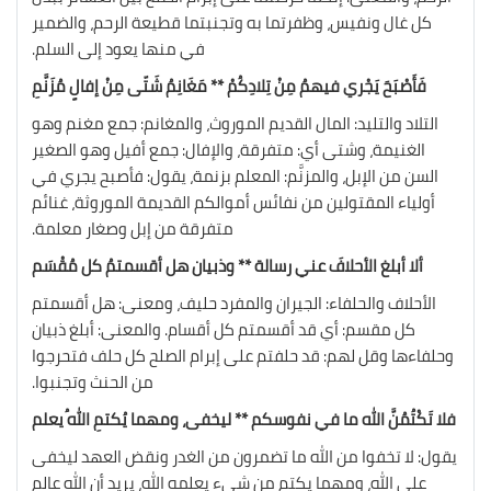
كل غال ونفيس، وظفرتما به وتجنبتما قطيعة الرحم، والضمير
في منها يعود إلى السلم.
فَأَصْبَحَ يَجْري فيهمُ مِنْ تِلادِكُمْ ** مَغَانِمُ شَتّى مِنْ إفالٍ مُزَنَّمِ
التلاد والتليد: المال القديم الموروث، والمغانم: جمع مغنم وهو
الغنيمة، وشتى أي: متفرقة، والإفال: جمع أفيل وهو الصغير
السن من الإبل، والمزنَّم: المعلم بزنمة، يقول: فأصبح يجري في
أولياء المقتولين من نفائس أموالكم القديمة الموروثة، غنائم
متفرقة من إبل وصغار معلمة.
ألا أبلغ الأحلافَ عني رسالة ** وذبيان هل أقسمتمُ كل مُقْسَم
الأحلاف والحلفاء: الجيران والمفرد حليف، ومعنى: هل أقسمتم
كل مقسم: أي قد أقسمتم كل أقسام. والمعنى: أبلغ ذبيان
وحلفاءها وقل لهم: قد حلفتم على إبرام الصلح كل حلف فتحرجوا
من الحنث وتجنبوا.
فلا تَكْتُمُنَّ الله ما في نفوسكم ** ليخفى، ومهما يُكتمِ اللهُ يعلم
يقول: لا تخفوا من الله ما تضمرون من الغدر ونقض العهد ليخفى
على الله، ومهما يكتم من شيء يعلمه الله، يريد أن الله عالم