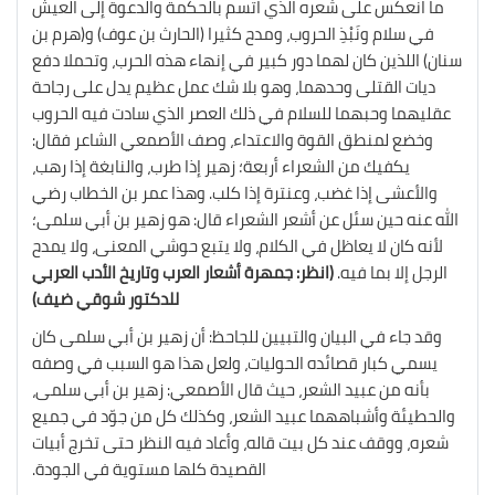
ما انعكس على شعره الذي اتسم بالحكمة والدعوة إلى العيش
في سلام ونَبْذِ الحروب، ومدح كثيرا (الحارث بن عوف) و(هرم بن
سنان) اللذين كان لهما دور كبير في إنهاء هذه الحرب، وتحملا دفع
ديات القتلى وحدهما، وهو بلا شك عمل عظيم يدل على رجاحة
عقليهما وحبهما للسلام في ذلك العصر الذي سادت فيه الحروب
وخضع لمنطق القوة والاعتداء، وصف الأصمعي الشاعر فقال:
يكفيك من الشعراء أربعة؛ زهير إذا طرب، والنابغة إذا رهب،
والأعشى إذا غضب، وعنترة إذا كلب. وهذا عمر بن الخطاب رضي
الله عنه حين سئل عن أشعر الشعراء قال: هو زهير بن أبي سلمى؛
لأنه كان لا يعاظل في الكلام، ولا يتبع حوشي المعنى، ولا يمدح
الرجل إلا بما فيه.
(انظر: جمهرة أشعار العرب وتاريخ الأدب العربي
للدكتور شوقي ضيف)
وقد جاء في البيان والتبيين للجاحظ: أن زهير بن أبي سلمى كان
يسمي كبار قصائده الحوليات، ولعل هذا هو السبب في وصفه
بأنه من عبيد الشعر، حيث قال الأصمعي: زهير بن أبي سلمى،
والحطيئة وأشباههما عبيد الشعر، وكذلك كل من جوّد في جميع
شعره، ووقف عند كل بيت
قاله، وأعاد فيه النظر حتى تخرج أبيات
القصيدة كلها مستوية في الجودة.