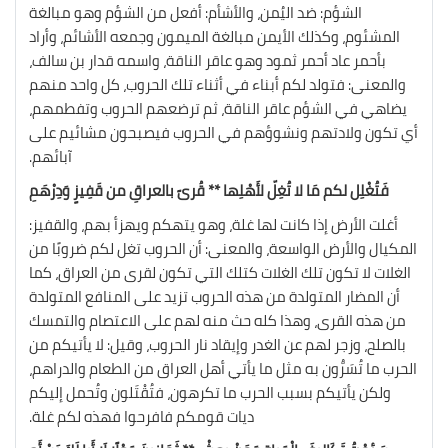
الشؤم: ضد اليُمن، والأشأم: أفعل من الشؤم وهو مبالغة
المشئوم، وكذلك الأيمن مبالغة الميمون وجمعه الأشائم، وأراد
بأحمر عاد أحمر ثمود وهو عاقر الناقة، واسمه قدار بن سالف،
والمعنى: فتولد لكم أبناء في أثناء تلك الحروب، كل واحد منهم
يضاهي في الشؤم عاقر الناقة، ثم ترضعهم الحروب وتفطمهم،
أي تكون ولادتهم ونشوؤهم في الحروب فيصبحون مشائيم على
آبائهم.
فَتُغْلِل لكم مَا لا تُغِلّ لأَهْلِها ** قُرىً بالعراقِ من قَفِيزٍ وَدِرْهَمِ
أغلت الأرض إذا كانت لها غلة، وهو يتهكم ويهزأ بهم، والقفيز:
المكيال والأرض الواسعة، والمعنى: أن الحروب تغل لكم ضروبًا من
الغلات لا تكون تلك الغلات كتلك التي تكون لقرى من العراق، كما
أن المضار المتولدة من هذه الحروب تزيد على المنافع المتولدة
من هذه القرى، وهذا كله حث منه لهم على الاعتصام والتمسك
بالصلح، وزجر لهم عن الغدر وإيقاد نار الحروب، وقيل: لا يأتيكم من
الحرب ما تُسَرُّون به مثل ما يأتي أهل العراق من الطعام والدراهم،
ولكن يأتيكم بسبب الحرب ما تكرهون، فتُقْتَلون وتُحمل إليكم
ديات قومكم فافرحوا فهذه لكم غلة.