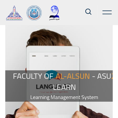
Blocks
Skip to main content
Skip Smacrs Slider style 2
U
2
FACULTY OF
AL-ALSUN
- ASU
2
LEARN
Learning Management System