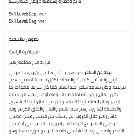
تاريخ وحضارة إسلامية د.إيمان عبدالرشيد
Skill Level
:
Beginner
Skill Level
:
Beginner
نصوص تطبيقية
المحاضرة الرابعة
قراءة في معلقة زهير
نبذة عن الشاعر:
هو زهير بن أبي سلمى بن ربيعة المزني،
تربى ونشأ في كنف أخواله فقد تكفل خاله بشامة بن الغدير
بتربيته، وكان بشامة شاعرا جيد الشعر كما كان شريفا ماجدا حازما
كثير المال، يروى أنه لما حضرته الوفاة أوصى بجزء من تركته
لزهير وقال له: لقد أورثتك ما هو خير من المال؛ أورثتك شعري،
والحقيقة لقد ورث زهير منه الشعر والمال والخلق الكريم، وقد
عاش زهير خلال الحروب التي نشأت بين قبيلتي عبس وذبيان،
وصَلِيَ الشاعر مع أخواله الذبيانيين بنار الحرب التي أتت على
الأخضر واليابس، ولذلك نشأ على بغضه للحرب ونفوره منها، وهو