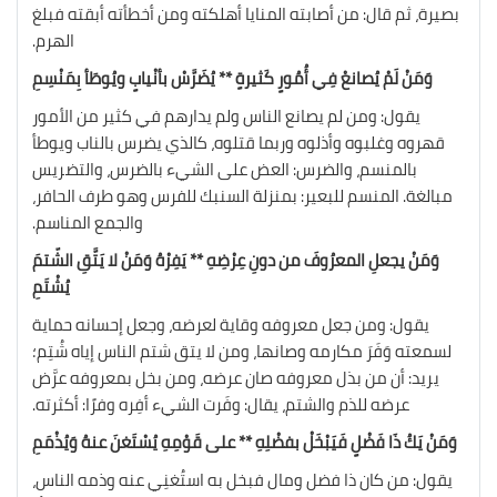
بصيرة، ثم قال: من أصابته المنايا أهلكته ومن أخطأته أبقته فبلغ
الهرم.
وَمَنْ لَمْ يُصانعْ فِي أُمُورٍ كَثيرةٍ ** يُضَرَّسْ بأنْيابٍ ويُوطَأ بِمَنْسِمِ
يقول: ومن لم يصانع الناس ولم يدارهم في كثير من الأمور
قهروه وغلبوه وأذلوه وربما قتلوه، كالذي يضرس بالناب ويوطأ
بالمنسم، والضرس: العض على الشيء بالضرس، والتضريس
مبالغة. المنسم للبعير: بمنزلة السنبك للفرس وهو طرف الحافر،
والجمع المناسم.
وَمَنْ يجعلِ المعرُوفَ من دونِ عِرْضِهِ ** يَفِرْهُ وَمَنْ لا يَتَّقِ الشّتمَ
يُشْتَمِ
يقول: ومن جعل معروفه وقاية لعرضه، وجعل إحسانه حماية
لسمعته وَفَرَ مكارمه وصانها، ومن لا يتق شتم الناس إياه شُتِم؛
يريد: أن من بذل معروفه صان عرضه، ومن بخل بمعروفه عرَّض
عرضه للذم والشتم، يقال: وفَرت الشيء أفِره وفرًا: أكثرته.
وَمَنْ يَكُ ذَا فَضْلٍ فَيَبْخَلْ بفضْلِهِ ** على قَوْمِهِ يُسْتَغنَ عنهُ وَيُذْمَمِ
يقول: من كان ذا فضل ومال فبخل به استُغنِي عنه وذمه الناس،