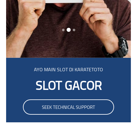
Skip [Cocoon] Parallax
AYO MAIN SLOT DI KARATETOTO
SLOT GACOR
SEEK TECHNICAL SUPPORT
Skip Smacrs Login