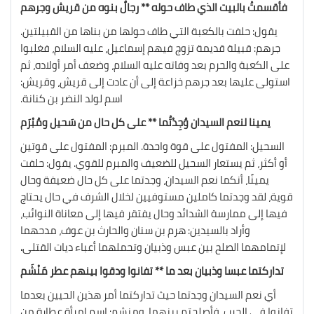
فأقسمتُ بالبيت الذي طاف حوله ** رجالٌ بنوه من قريش وجرهم
يقول: حلفت بالكعبة التي طاف حولها من بناها من القبيلتين.
جرهم: قبيلة قديمة تزوج فيهم إسماعيل، عليه السلام، فغلبوا
على الكعبة والحرم بعد وفاته عليه السلام، وضعف أمر أولاده، ثم
استولى عليها بعد جرهم خزاعة إلى أن عادت إلى قريش، وقريش:
اسم لولد النضر بن كنانة.
يمينا لنعم السيدان وُجِدْتُما ** على كل حال من سَحيل ومُبْرَم
السحيل: المفتول على قوة واحدة. المبرم: المفتول على قوتين
أو أكثر، ثم يستعار السحيل للضعيف والمبرم للقوي. يقول: حلفت
يمينًا، أنكما نعم السيدان، وجدتما على كل حال ضعيفة وحال
قوية، لقد وجدتما كاملين مستوفيين لخلال الشرف في حال يحتاج
فيها إلى ممارسة الشدائد وحال يفتقر فيها إلى معاناة النوائب،
وأراد بالسيدين: هرم بن سنان والحارث بن عوف، مدحهما
لإتمامهما الصلح بين عبس وذبيان وتحملهما أعباء ديات القتلى
.
تداركتما عبسا وذبيان بعد ما ** تفانوا ودقوا بينهم عطر مَنْشَم
أي نعم السيدان وجدتما حيث تداركتما أمر هذين الحيين بعدما
تفانوا في الحرب، فأصلحتم بينهما، ومنشم: اسم امرأة عطارة من