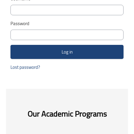
Password
Lost password?
Skip Smacrs Course categories
Our Academic Programs