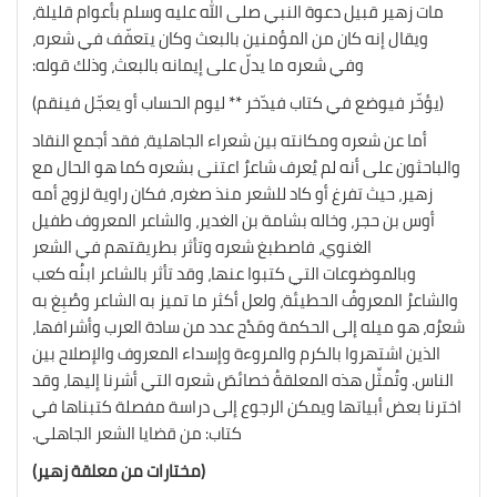
مات زهير قبيل دعوة النبي صلى الله عليه وسلم بأعوام قليلة،
ويقال إنه كان من المؤمنين بالبعث وكان يتعفّف في شعره،
وفي شعره ما يدلّ على إيمانه بالبعث، وذلك قوله:
(يؤخّر فيوضع في كتاب فيدّخر ** ليوم الحساب أو يعجّل فينقم)
أما عن شعره ومكانته بين شعراء الجاهلية، فقد أجمع النقاد
والباحثون على أنه لم يُعرف شاعرٌ اعتنى بشعره كما هو الحال مع
زهير، حيث تفرغ أو كاد للشعر منذ صغره، فكان راوية لزوج أمه
أوس بن حجر، وخاله بشامة بن الغدير، والشاعر المعروف طفيل
الغنوي، فاصطبغ شعره وتأثر بطريقتهم في الشعر
وبالموضوعات التي كتبوا عنها، وقد تأثر بالشاعر ابنُه كعب
والشاعرُ المعروفُ الحطيئة، ولعل أكثر ما تميز به الشاعر وصُبِغ به
شعرُه، هو ميله إلى الحكمة ومَدْح عدد من سادة العرب وأشرافها،
الذين اشتهروا بالكرم والمروءة وإسداء المعروف والإصلاح بين
الناس. وتُمثِّل هذه المعلقةُ خصائصَ شعره التي أشرنا إليها، وقد
اخترنا بعض أبياتها ويمكن الرجوع إلى دراسة مفصلة كتبناها في
كتاب: من قضايا الشعر الجاهلي.
(مختارات من معلقة زهير)