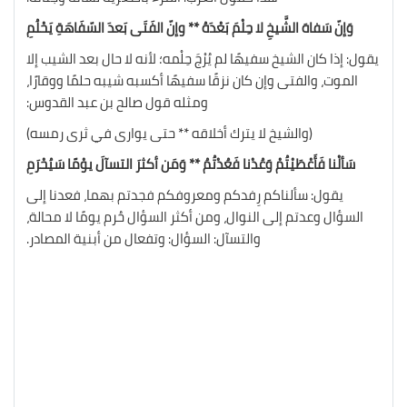
وَإنّ سَفاهَ الشَّيخِ لا حِلْمَ بَعْدَهُ ** وإنّ الفَتَى بَعدَ السّفَاهَةِ يَحْلُمِ
يقول: إذا كان الشيخ سفيهًا لم يُرْجَ حِلْمه؛ لأنه لا حال بعد الشيب إلا
الموت، والفتى وإن كان نزقًا سفيهًا أكسبه شيبه حلمًا ووقارًا،
ومثله قول صالح بن عبد القدوس:
(والشيخ لا يترك أخلاقه ** حتى يوارى في ثرى رمسه)
سَألْنا فَأَعْطَيْتُمْ وَعُدْنا فَعُدْتُمُ ** وَمَن أكثرَ التسآلَ يوْمًا سَيُحْرَمِ
يقول: سألناكم رِفدكم ومعروفكم فجدتم بهما، فعدنا إلى
السؤال وعدتم إلى النوال، ومن أكثر السؤال حُرم يومًا لا محالة،
والتسآل: السؤال: وتفعال من أبنية المصادر.