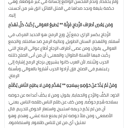
ولم يحمده، وندم المحسن الواضع إحسانه في غير موضعه، وهي
حكمة بليغة ونجد صداها في المثل القائل: اتق شر من أحسنت
إليه.
وَمَن يَعْصِ أطرَافَ الزِّجاجِ فَإِنَّهُ ** يُطيعُ العَوَالي رُكّبَتْ كلَّ لَهْذَمِ
الزِّجاج بكسر الزاي: جمع زُجّ، وزج الرمح: هو الحديد المركب في
أسفله، واللهذم: السنان الطويل، وعالية الرمح ضد سافتله، والجمع
العوالي، يقول: ومن عصى أطراف الزجاج أطاع عوالي الرماح التي
ركّبت فيها الأسنة الطوال؛ والمعنى: أن من أبى الصلح ذللته
الحرب وليَّنته، لأن العرب كانوا يشيرون بزجاج الرمح إشارة إلى
رغبتهم في الصلح، فإن أرادوا الحرب أشاروا بالعوالي وبأسنة
الرماح.
وَمَنْ لَمْ يَذُدْ عَنْ حَوْضِهِ بِسِلاحِهِ ** يُهَدَّم وَمَن لا يظلِمِ النّاسَ يُظْلَمِ
الذود: الكفُّ والرَّدع والحماية، يقول: ومن لا يكفّ أعداءه عن حوضه
بسلاحه هُدِم حوضُه، ومن كف عن ظلم الناس ظلمه الناس، يعني:
أن من لم يَحْمِ حريمه استبيح، واستعار الحوض للحريم. قال
الأصمعي: ومن ملأ حوضه ثم لم يمنع منه غشي، وهدم. وهو
تمثيل: أي من لان للناس ظلموه، واستضاموه.