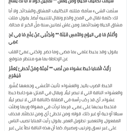
سَئِمْتُ تَكَاليفَ الْحَياةِ وَمَنْ يعشْ ** ثَمَانِينَ حَوْلًا لَا أَبا لَكَ يَسْأَمِ
سئمت الشيء سآمة: مللته. التكاليف: المشاق والشدائد، ولا أبا
لك: كلمة تقال في المدح والذم وتقال للتنبيه أيضا، يقول: مللت
مشاق الحياة وشدائدها، ومن عاش ثمانين سنة ملَّ الكبر لا محالة.
وَأَعْلَمُ مَا فِي اليوْمِ والأمسِ قَبْلَهُ ** وَلَكِنَّنِي عَنْ عِلْمِ مَا فِي غَدٍ
عَمِي
يقول: وقد يحيط علمي بما مضى وما حضر، ولكني عميُّ القلب
عن الإحاطة بما هو منتظر متوقع.
رَأَيْتُ الْمَنايا خَبطَ عشواءَ من تُصب ** تُمِتْهُ وَمَنْ تُخطئ يُعَمَّرْ
فَيَهْرَمِ
الخبط: الضرب باليد، والعشواء: تأنيث الأعشى، وجمعها عُشْو،
والعشواء: الناقة التي لا تبصر ليلًا، ويقال في المثل: هو خابط خبط
عشواء، أي قد ركب رأسه في الضلالة كالناقة التي لا تبصر ليلًا
فتخبط بيديها على عمى، فربما تردَّت في مهواة وربما وطئت
سبعًا أو حية أو غير ذلك. قوله: ومن تخطئ أي ومن تخطئه، فحذف
المفعول، والتعمير: تطويل العمر، يقول: رأيت المنايا تصيب الناس
على غير نسق وترتيب وبصيرة، كما أن هذه الناقة تطأ على غير