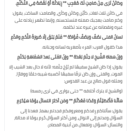
وكائنْ تَرَى مِنْ صَامِتٍ لَكَ مُعْجِبٍ ** زِيَادَتُهُ أَوْ نَقْصُهُ فِي التَّكَلُّمِ.
في كائن ثلاث لغات، كأيِّن وكائن وكأي، والصامت: الساكت، يقول:
وكم صامت يعجبك صمته فتستحسنه، وإنما تظهر زيادته على
غيره ونقصانه عن غيره عند تكلمه.
لسانُ الفتى نصْفٌ وَنِصْفٌ فُؤادُهُ ** فَلَمْ يَبْقَ إلّا صُورَةُ اللَّحْمِ والدَّمِ
هذا كقول العرب: المرء بأصغريه لسانه وجنانه.
وَإنّ سَفاهَ الشَّيخِ لا حِلْمَ بَعْدَهُ ** وإنّ الفَتَى بَعدَ السّفَاهَةِ يَحْلُمِ
يقول: إذا كان الشيخ سفيهًا لم يُرْجَ حِلْمه؛ لأنه لا حال بعد الشيب إلا
الموت، والفتى وإن كان نزقًا سفيهًا أكسبه شيبه حلمًا ووقارًا،
ومثله قول صالح بن عبد القدوس:
(والشيخ لا يترك أخلاقه ** حتى يوارى في ثرى رمسه)
سَألْنا فَأَعْطَيْتُمْ وَعُدْنا فَعُدْتُمُ ** وَمَن أكثرَ التسآلَ يوْمًا سَيُحْرَمِ
يقول: سألناكم رِفدكم ومعروفكم فجدتم بهما، فعدنا إلى
السؤال وعدتم إلى النوال، ومن أكثر السؤال حُرم يومًا لا محالة،
والتسآل: السؤال: وتفعال من أبنية المصادر.