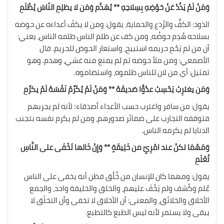
وَمَنْ لَمْ يَذُدْ عَنْ حَوْضِهِ بِسِلاحِهِ ** يُهَدَّم وَمَن لا يظلِمِ النّاسَ يُظْلَمِ
الذود: الكفُّ والرَّدع والحماية، يقول: ومن لا يكفّ أعداءه عن حوضه
بسلاحه هُدِم حوضُه، ومن كف عن ظلم الناس ظلمه الناس، يعني:
أن من لم يَحْمِ حريمه استبيح، واستعار الحوض للحريم. قال
الأصمعي: ومن ملأ حوضه ثم لم يمنع منه غشي، وهدم. وهو
تمثيل: أي من لان للناس ظلموه، واستضاموه.
وَمَن يغترِبْ يَحْسِبْ عدُوًّا صَديقَهُ ** وَمَنْ لَمْ يُكَرِّمْ نَفْسَهُ لَمْ يكرَّمِ
يقول: من سافر واغترب حسب الأعداء أصدقاء؛ لأنه لم يجربهم
فتوقفه التجارب على ضمائر صدورهم، ومن لم يكرم نفسه بتجنب
الدنايا لم يكرمه الناس.
وَمَهْمَا تكنْ عند امْرِئٍ من خَلِيقَةٍ ** وَإِنْ خَالها تَخْفَى على النَّاسِ
تُعْلَمِ
يقول: ومهما كان للإنسان من خُلُق فظن أنه يخفى على الناس
عُلم وكُشف ولم يَخْفَ عليهم، والخلق والخليقة واحد، والجمع
الأخلاق والخلائق، والمعنى: أن الأخلاق لا تخفى وأن التخلّق لا
يبقى ولا يستمر لأنه ليس الطبع كالتطبع.