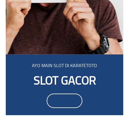
ילוג את [Cocoon] Parallax
AYO MAIN SLOT DI KARATETOTO
SLOT GACOR
ילוג את Smacrs Login