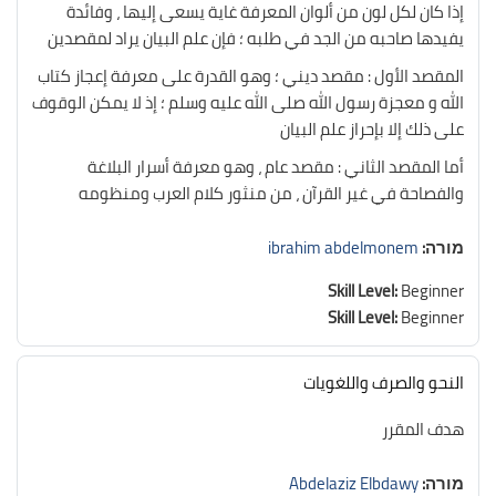
إذا كان لكل لون من ألوان المعرفة غاية يسعى إليها ، وفائدة
يفيدها صاحبه من الجد في طلبه ؛ فإن علم البيان يراد لمقصدين
المقصد الأول : مقصد ديني ؛ وهو القدرة على معرفة إعجاز كتاب
الله و معجزة رسول الله صلى الله عليه وسلم ؛ إذ لا يمكن الوقوف
على ذلك إلا بإحراز علم البيان
أما المقصد الثاني : مقصد عام ، وهو معرفة أسرار البلاغة
والفصاحة في غير القرآن ، من منثور كلام العرب ومنظومه
מורה:
ibrahim abdelmonem
Skill Level
:
Beginner
Skill Level
:
Beginner
النحو والصرف واللغويات
هدف المقرر
מורה:
Abdelaziz Elbdawy