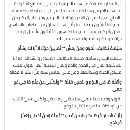
أن المضار المتولدة من هذه الحروب تزيد على المنافع المتولدة
من هذه القرى، وهذا كله حث منه لهم على الاعتصام والتمسك
بالصلح، وزجر لهم عن الغدر وإيقاد نار الحروب، وقيل: لا يأتيكم من
الحرب ما تُسَرُّون به مثل ما يأتي أهل العراق من الطعام والدراهم،
ولكن يأتيكم بسبب الحرب ما تكرهون، فتُقْتَلون وتُحمل إليكم
ديات قومكم فافرحوا فهذه لكم غلة.
سَئِمْتُ تَكَاليفَ الْحَياةِ وَمَنْ يعشْ ** ثَمَانِينَ حَوْلًا لَا أَبا لَكَ يَسْأَمِ
سئمت الشيء سآمة: مللته. التكاليف: المشاق والشدائد، ولا أبا
لك: كلمة تقال في المدح والذم وتقال للتنبيه أيضا، يقول: مللت
مشاق الحياة وشدائدها، ومن عاش ثمانين سنة ملَّ الكبر لا محالة.
وَأَعْلَمُ مَا فِي اليوْمِ والأمسِ قَبْلَهُ ** وَلَكِنَّنِي عَنْ عِلْمِ مَا فِي غَدٍ
عَمِي
يقول: وقد يحيط علمي بما مضى وما حضر، ولكني عميُّ القلب
عن الإحاطة بما هو منتظر متوقع.
رَأَيْتُ الْمَنايا خَبطَ عشواءَ من تُصب ** تُمِتْهُ وَمَنْ تُخطئ يُعَمَّرْ
فَيَهْرَمِ