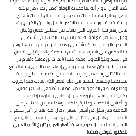
بتربيته، وكان بشامة شاعرا جيد الشعر كما كان شريفا ماجدا حازما
كثير المال، يروى أنه لما حضرته الوفاة أوصى بجزء من تركته
لزهير وقال له: لقد أورثتك ما هو خير من المال؛ أورثتك شعري،
والحقيقة لقد ورث زهير منه الشعر والمال والخلق الكريم، وقد
عاش زهير خلال الحروب التي نشأت بين قبيلتي عبس وذبيان،
وصَلِيَ الشاعر مع أخواله الذبيانيين بنار الحرب التي أتت على
الأخضر واليابس، ولذلك نشأ على بغضه للحرب ونفوره منها، وهو
ما انعكس على شعره الذي اتسم بالحكمة والدعوة إلى العيش
في سلام ونَبْذِ الحروب، ومدح كثيرا (الحارث بن عوف) و(هرم بن
سنان) اللذين كان لهما دور كبير في إنهاء هذه الحرب، وتحملا دفع
ديات القتلى وحدهما، وهو بلا شك عمل عظيم يدل على رجاحة
عقليهما وحبهما للسلام في ذلك العصر الذي سادت فيه الحروب
وخضع لمنطق القوة والاعتداء، وصف الأصمعي الشاعر فقال:
يكفيك من الشعراء أربعة؛ زهير إذا طرب، والنابغة إذا رهب،
والأعشى إذا غضب، وعنترة إذا كلب. وهذا عمر بن الخطاب رضي
الله عنه حين سئل عن أشعر الشعراء قال: هو زهير بن أبي سلمى؛
لأنه كان لا يعاظل في الكلام، ولا يتبع حوشي المعنى، ولا يمدح
الرجل إلا بما فيه.
(انظر: جمهرة أشعار العرب وتاريخ الأدب العربي
للدكتور شوقي ضيف)