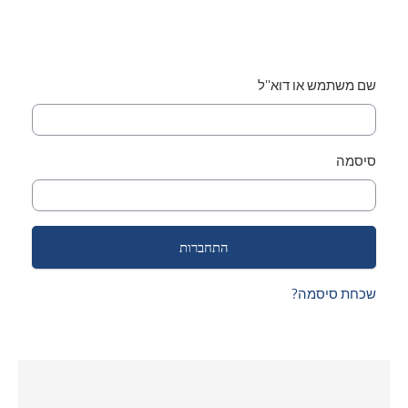
שם משתמש או דוא''ל
סיסמה
שכחת סיסמה?
ילוג את Smacrs Course categories