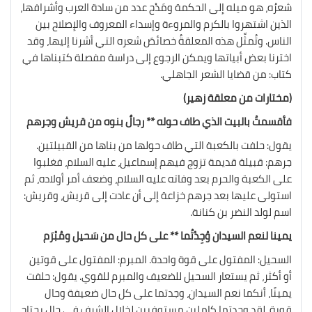
شعرُه، هو ميله إلى الحكمة ومَدْح عدد من سادة العرب وأشرافها،
الذين اشتهروا بالكرم والمروءة وإسداء المعروف والإصلاح بين
الناس. وتُمثِّل هذه المعلقةُ خصائصَ شعره التي أشرنا إليها، وقد
اخترنا بعض أبياتها ويمكن الرجوع إلى دراسة مفصلة كتبناها في
كتاب: من قضايا الشعر الجاهلي.
(مختارات من معلقة زهير)
فأقسمتُ بالبيت الذي طاف حوله ** رجالٌ بنوه من قريش وجرهم
يقول: حلفت بالكعبة التي طاف حولها من بناها من القبيلتين.
جرهم: قبيلة قديمة تزوج فيهم إسماعيل، عليه السلام، فغلبوا
على الكعبة والحرم بعد وفاته عليه السلام، وضعف أمر أولاده، ثم
استولى عليها بعد جرهم خزاعة إلى أن عادت إلى قريش، وقريش:
اسم لولد النضر بن كنانة.
يمينا لنعم السيدان وُجِدْتُما ** على كل حال من سَحيل ومُبْرَم
السحيل: المفتول على قوة واحدة. المبرم: المفتول على قوتين
أو أكثر، ثم يستعار السحيل للضعيف والمبرم للقوي. يقول: حلفت
يمينًا، أنكما نعم السيدان، وجدتما على كل حال ضعيفة وحال
قوية، لقد وجدتما كاملين مستوفيين لخلال الشرف في حال يحتاج