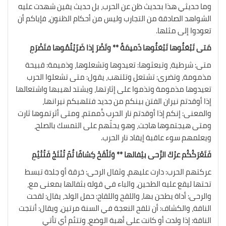
وما حديثي هذا بحديث ظن عن الحرب، بل حديث يقين شهدت عليه
الشواهد الصادقة من التجارب وليس من أحكام الظنون، فإياكم أن
تعودوا إلى مثلها.
مَتى تَبْعَثُوها تَبْعَثُوها ذَميمَةٌ ** وتَضْرَ إذا ضَرّيْتُمُوها فتَضْرَمِ
متى: شرطية، وتبعثوها: تعيدوها وتشعلوها، وذميمة: قبيحة
مذمومة، وتضرى: تشتعل وتلتهب، يقول: متى تشعلوا الحرب
تعيدوها مذمومة وتذموا على إثارتها، ويشتد لهيبها واشتعالها
إذا أوقدتم نيران الفتن بينكم من جديد فتلهبكم نيرانها،
والمعنى: إنكم إذا أوقدتم نار الحرب ذُممتم، ومتى أثرتموها ثارت
ومتى هيجتموها هاجت، وهو يحثّهم على التمسك بالصلح،
ويعلمهم سوء عاقبة إيقاد نار الحرب.
فَتَعْرَكُكُم عرْكَ الرَّحى بثِفالها ** وَتَلْقَحْ كِشافًا ثُمّ تُنْتَجْ فَتُتْئِمِ
عركتهم الحرب: دارت عليهم، وثفال الرحى: خرقة أو جلدة تبسط
تحتها ليقع عليه الطحين، والباء في قوله بثفالها بمعنى مع،
والرحى: أداة يطحن بها، واللقح واللقاح: حمل الولد، يقال: لقحت
الناقة، والكشاف: أن تلقح النعجة في السنة مرتين، ويقال: أنتجت
الناقة: إذا ولدت أو كانت على أهبة الوضع، وتتئم أي تأتي