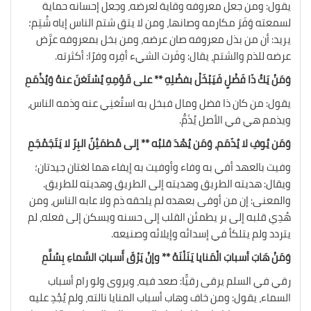
يقول: ومن جعل معروفه وقاية لعرضه، وجعل إحسانه حماية
لسمعته وَفَرَ مكارمه وصانها، ومن لا يتق شتم الناس إياه شُتِم؛
يريد: أن من بذل معروفه صان عرضه، ومن بخل بمعروفه عرَّض
عرضه للذم والشتم، يقال: وفَرت الشيء أفِره وفرًا: أكثرته.
وَمَنْ يَكُ ذَا فَضْلٍ فَيَبْخَلْ بفضْلِهِ ** على قَوْمِهِ يُسْتَغنَ عنهُ وَيُذْمَمِ
يقول: من كان ذا فضل ومال فبخل به استُغنِي عنه وذمه الناس،
ويذمم هي في الأصل يُذَمُّ.
وَمَن يُوفِ لا يُذَمَم، وَمَن يُهْدَ قلبُه ** إلى مُطمَئِنّ البِرّ لا يَتَجَمْجَمِ
وفيت بالعهد أفي به وفاء وأوفيت به إيفاء هما لغتان جيدتان؛
ويقال: هديته الطريق وهديته إلى الطريق وهديته للطريق.
والمعنى: إن من أوفى بعهده لم يلحقه ذم ولا عابه الناس، ومن
هُدِي قلبه إلى بر يطمئن القلب إلى حسنه ويسكن إلى فعله، لم
يتردد ولم يتلكأ في إسدائه وإيلائه وصنيعه.
وَمَنْ هَابَ أسبابَ الْمَنايا يَنَلْنَهُ ** وإنْ يَرْقَ أَسبابَ السَّماءِ بِسُلَّمِ
رقي في السلم يرقى رقيًّا: صعد فيه، ويروى ولو رام أسباب
السماء، يقول: ومن خاف وهاب أسباب المنايا نالته، ولم يُجْدِ عليه