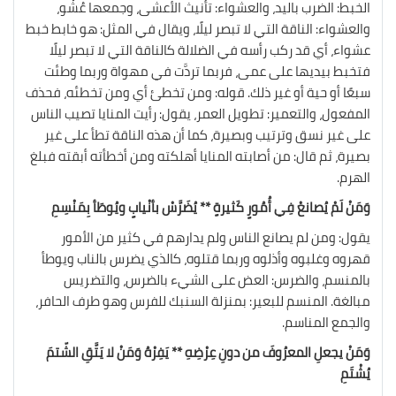
الخبط: الضرب باليد، والعشواء: تأنيث الأعشى، وجمعها عُشْو،
والعشواء: الناقة التي لا تبصر ليلًا، ويقال في المثل: هو خابط خبط
عشواء، أي قد ركب رأسه في الضلالة كالناقة التي لا تبصر ليلًا
فتخبط بيديها على عمى، فربما تردَّت في مهواة وربما وطئت
سبعًا أو حية أو غير ذلك. قوله: ومن تخطئ أي ومن تخطئه، فحذف
المفعول، والتعمير: تطويل العمر، يقول: رأيت المنايا تصيب الناس
على غير نسق وترتيب وبصيرة، كما أن هذه الناقة تطأ على غير
بصيرة، ثم قال: من أصابته المنايا أهلكته ومن أخطأته أبقته فبلغ
الهرم.
وَمَنْ لَمْ يُصانعْ فِي أُمُورٍ كَثيرةٍ ** يُضَرَّسْ بأنْيابٍ ويُوطَأ بِمَنْسِمِ
يقول: ومن لم يصانع الناس ولم يدارهم في كثير من الأمور
قهروه وغلبوه وأذلوه وربما قتلوه، كالذي يضرس بالناب ويوطأ
بالمنسم، والضرس: العض على الشيء بالضرس، والتضريس
مبالغة. المنسم للبعير: بمنزلة السنبك للفرس وهو طرف الحافر،
والجمع المناسم.
وَمَنْ يجعلِ المعرُوفَ من دونِ عِرْضِهِ ** يَفِرْهُ وَمَنْ لا يَتَّقِ الشّتمَ
يُشْتَمِ