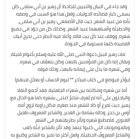
وقد جاء في البيان والتبيين للجاحظ: أن زهير بن أبي سلمى كان
يسمي كبار قصائده الحوليات، ولعل هذا هو السبب في وصفه
بأنه من عبيد الشعر، حيث قال الأصمعي: زهير بن أبي سلمى،
والحطيئة وأشباههما عبيد الشعر، وكذلك كل من جوّد في جميع
شعره، ووقف عند كل بيت
قاله، وأعاد فيه النظر حتى تخرج أبيات
القصيدة كلها مستوية في الجودة.
مات زهير قبيل دعوة النبي صلى الله عليه وسلم بأعوام قليلة،
ويقال إنه كان من المؤمنين بالبعث وكان يتعفّف في شعره،
وفي شعره ما يدلّ على إيمانه بالبعث، وذلك قوله:
(يؤخّر فيوضع في كتاب فيدّخر ** ليوم الحساب أو يعجّل فينقم)
أما عن شعره ومكانته بين شعراء الجاهلية، فقد أجمع النقاد
والباحثون على أنه لم يُعرف شاعرٌ اعتنى بشعره كما هو الحال مع
زهير، حيث تفرغ أو كاد للشعر منذ صغره، فكان راوية لزوج أمه
أوس بن حجر، وخاله بشامة بن الغدير، والشاعر المعروف طفيل
الغنوي، فاصطبغ شعره وتأثر بطريقتهم في الشعر
وبالموضوعات التي كتبوا عنها، وقد تأثر بالشاعر ابنُه كعب
والشاعرُ المعروفُ الحطيئة، ولعل أكثر ما تميز به الشاعر وصُبِغ به