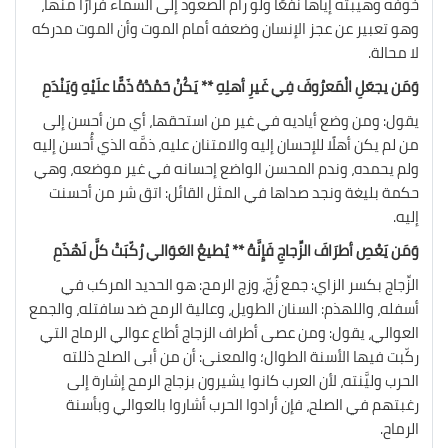
خوفه وهيبته إياها نفعًا ولو رام الصعود إلى السماء فرارًا منها،
وهو تعبير عن عجز الإنسان وضعفه أمام الموت وأن الموت مدركه
لا محالة.
وَمَن يجعَلِ الْمَعرُوفَ فِي غَيرِ أهلِهِ ** يَكُنْ حَمْدُهُ ذَمًّا علَيْهِ وَيَنْدَمِ
يقول: ومن وضع أياديه في غير من استحقها، أي من أحسن إلى
من لم يكن أهلًا للإحسان إليه والامتنان عليه، ذمَّه الذي أُحسن إليه
ولم يحمده، وندم المحسن الواضع إحسانه في غير موضعه، وهي
حكمة بليغة ونجد صداها في المثل القائل: اتق شر من أحسنت
إليه.
وَمَن يَعْصِ أطرَافَ الزِّجاجِ فَإِنَّهُ ** يُطيعُ العَوَالي رُكّبَتْ كلَّ لَهْذَمِ
الزِّجاج بكسر الزاي: جمع زُجّ، وزج الرمح: هو الحديد المركب في
أسفله، واللهذم: السنان الطويل، وعالية الرمح ضد سافتله، والجمع
العوالي، يقول: ومن عصى أطراف الزجاج أطاع عوالي الرماح التي
ركّبت فيها الأسنة الطوال؛ والمعنى: أن من أبى الصلح ذللته
الحرب وليَّنته، لأن العرب كانوا يشيرون بزجاج الرمح إشارة إلى
رغبتهم في الصلح، فإن أرادوا الحرب أشاروا بالعوالي وبأسنة
الرماح.