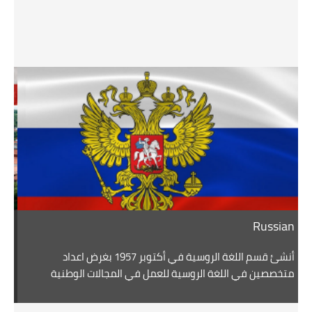
ch
Russian
أنشئ قسم اللغة الروسية في أكتوبر 1957 بغرض اعداد
تم
غة
متخصصين في اللغة الروسية للعمل في المجالات الوطنية
بس
والدولية التي تستلزم اتقان هذه اللغة واجادة الترجمة منها
عه
وإليها، وهو بذلك يعد أقدم قسم للغة الروسية علي مستوي