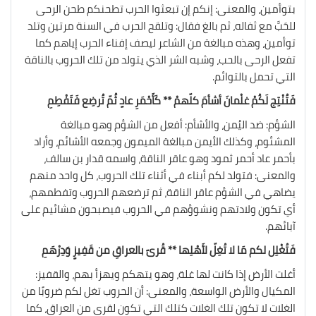
بتوأمين، والمعنى: إنكم إن تبعثوا الحرب تطحنكم طحن الرحى
للحَبَّ مع ثفاله، ثم بالغ فقال: وتلقح الحرب في السنة مرتين وتلد
توأمين، وهذه مبالغة من الشاعر ليصف إفناء الحرب إياهم كما
تفعل الرحى بالحب، وشبه الشر الذي يتولد من تلك الحروب بالناقة
التي تحمل بالتوائم.
فَتُنْتِج لَكُمْ غلْمانَ أشأمَ كلّهمْ ** كَأَحْمَرِ عادٍ ثُمّ تُرضِع فَتَفْطِمِ
الشؤم: ضد اليُمن، والأشأم: أفعل من الشؤم وهو مبالغة
المشئوم، وكذلك الأيمن مبالغة الميمون وجمعه الأشائم، وأراد
بأحمر عاد أحمر ثمود وهو عاقر الناقة، واسمه قدار بن سالف،
والمعنى: فتولد لكم أبناء في أثناء تلك الحروب، كل واحد منهم
يضاهي في الشؤم عاقر الناقة، ثم ترضعهم الحروب وتفطمهم،
أي تكون ولادتهم ونشوؤهم في الحروب فيصبحون مشائيم على
آبائهم.
فَتُغْلِل لكم مَا لا تُغِلّ لأَهْلِها ** قُرىً بالعراقِ من قَفِيزٍ وَدِرْهَمِ
أغلت الأرض إذا كانت لها غلة، وهو يتهكم ويهزأ بهم، والقفيز:
المكيال والأرض الواسعة، والمعنى: أن الحروب تغل لكم ضروبًا من
الغلات لا تكون تلك الغلات كتلك التي تكون لقرى من العراق، كما