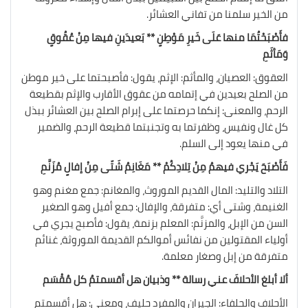
من الخير سلمنا من تفاني العشائر.
فأَصْبَحْتُمَا منها عَلَى خَيرِ مَوْطِنٍ ** بَعيدَينِ فيها مِنْ عُقُوقٍ
وَمَأثَمِ
العقوق: العصيان، والمأثم: الإثم، يقول: فأصبحتما على خير موطن
من الصلح بعيدين في إتمامه من عقوق الأقارب والإثم بقطيعة
الرحم، والمعنى: إنكما حرصتما على إبرام الصلح بين العشائر ببذل
كل غال ونفيس، وظفرتما به وتجنبتما قطيعة الرحم، والضمير
في منها يعود إلى السلم.
فَأَصْبَحَ يَجْري فيهمُ مِنْ تِلادِكُمْ ** مَغَانِمُ شَتّى مِنْ إفالٍ مُزَنَّمِ
التلاد والتليد: المال القديم الموروث، والمغانم: جمع مغنم وهو
الغنيمة، وشتى أي: متفرقة، والإفال: جمع أفيل وهو الصغير
السن من الإبل، والمزنَّم: المعلم بزنمة، يقول: فأصبح يجري في
أولياء المقتولين من نفائس أموالكم القديمة الموروثة، غنائم
متفرقة من إبل وصغار معلمة.
ألا أبلغ الأحلافَ عني رسالة ** وذبيان هل أقسمتمُ كل مُقْسَم
الأحلاف والحلفاء: الجيران والمفرد حليف، ومعنى: هل أقسمتم