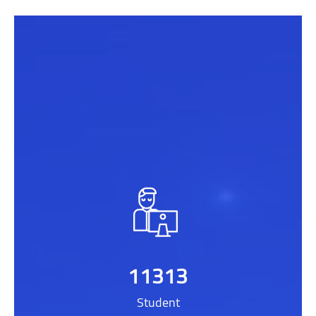
ילוג את [[smacrs_parallax_counters]]
11313
Student