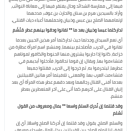
فيها إلى ممارسة الشدائد وحال يفتقر فيها إلى معاناة النوائب،
وأراد بالسيدين: هرم بن سنان والحارث بن عوف، مدحهما
لإتمامهما الصلح بين عبس وذبيان وتحملهما أعباء ديات القتلى
.
تداركتما عبسا وذبيان بعد ما ** تفانوا ودقوا بينهم عطر مَنْشَم
أي نعم السيدان وجدتما حيث تداركتما أمر هذين الحيين بعدما
تفانوا في الحرب، فأصلحتم بينهما، ومنشم: اسم امرأة عطارة من
خزاعة، كانوا إذا حاربوا يشترون منها الحنوط والكافور لموتاهم
فتشاءموا بها، ويقال: إن قوما تحالفوا، فأدخلوا أيديهم في
عطرها، ليتحرموا به، ثم خرجوا إلى الحرب، فقتلوا جميعا
فتشاءمت العرب بها. والمعنى: تلافيتما أمر هاتين القبيلتين
بعدما أفنى القتال رجالهما وبعد دقهم عطر هذه المرأة أي بعد
إتيان القتال على آخرهم كما أتى على آخر المتعطرين بعطر
منشم.
وقد قلتما: إن نُدركِ السلمَ واسعا ** بمال ومعروف من القول
نَسْلم
والسلم: الصلح، يقول: وقد قلتما: إن أدركنا الصلح واسعًا، أي إن
اتفق لنا إتمام الصلح بين القبيلتين ببذل المال وإسداء معروف