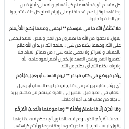
كل مقسم: أي قد أقسمتم كل أقسام. والمعنى: أبلغ ذبيان
وحلفاءها وقل لهم: قد حلفتم على إبرام الصلح كل حلف فتحرجوا
من الحنث وتجنبوا.
فلا تَكْتُمُنَّ الله ما في نفوسكم ** ليخفى، ومهما يُكتمِ اللهُ يعلم
يقول: لا تخفوا من الله ما تضمرون من الغدر ونقض العهد ليخفى
على الله، ومهما يكتم من شيء يعلمه الله، يريد أن الله عالم
بالخفيات والسرائر ولا يخفى عليه شيء من ضمائر العباد، فلا
تضمروا الغدر ونقض العهد فإنكم إن أضمرتموه علمه الله؛
وقوله: يكتم الله، أي يكتم من الله.
يؤخر فيوضع في كتاب فيدخر ** ليوم الحساب أو يعجل فيُنْقِم
أي يؤخر عقابه ويرقم في كتاب، فيدخر ليوم الحساب أو يعجل
العقاب في الدنيا قبل المصير إلى الآخرة فينتقم من صاحبه، يريد
لا نجاة من عقاب الذنب آجلا أو عاجلًا.
وَمَا الْحَرْبُ إلّا مَا علمتمْ وَذُقتُمُ ** وَما هوَ عَنها بالْحَديثِ الْمُرَجَّمِ
الحديث الْمُرجَّم: الذي يرجم فيه بالظنون أي يحكم فيه بظنونها.
يقول: ليست الحرب إلا ما جربتموها وذقتموها ورأيتم كراهتها،