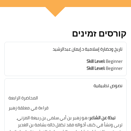
דילוג את [Cocoon] Custom HTML
משבצות (בלוקים)
קורסים זמינים
تاريخ وحضارة إسلامية د.إيمان عبدالرشيد
Skill Level
:
Beginner
Skill Level
:
Beginner
نصوص تطبيقية
المحاضرة الرابعة
قراءة في معلقة زهير
نبذة عن الشاعر:
هو زهير بن أبي سلمى بن ربيعة المزني،
تربى ونشأ في كنف أخواله فقد تكفل خاله بشامة بن الغدير