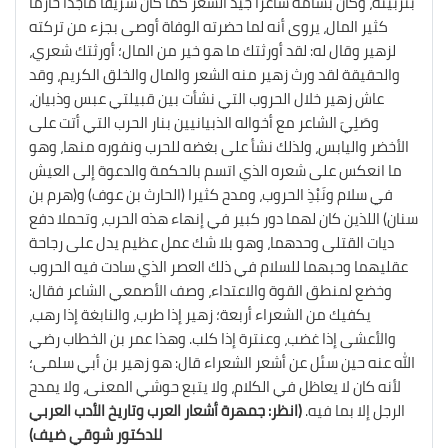
بتربيته، وكان بشامة شاعرا جيد الشعر كما كان شريفا ماجدا حازما
كثير المال، يروى أنه لما حضرته الوفاة أوصى بجزء من تركته
لزهير وقال له: لقد أورثتك ما هو خير من المال؛ أورثتك شعري،
والحقيقة لقد ورث زهير منه الشعر والمال والخلق الكريم، وقد
عاش زهير خلال الحروب التي نشأت بين قبيلتي عبس وذبيان،
وصَلِيَ الشاعر مع أخواله الذبيانيين بنار الحرب التي أتت على
الأخضر واليابس، ولذلك نشأ على بغضه للحرب ونفوره منها، وهو
ما انعكس على شعره الذي اتسم بالحكمة والدعوة إلى العيش
في سلام ونَبْذِ الحروب، ومدح كثيرا (الحارث بن عوف) و(هرم بن
سنان) اللذين كان لهما دور كبير في إنهاء هذه الحرب، وتحملا دفع
ديات القتلى وحدهما، وهو بلا شك عمل عظيم يدل على رجاحة
عقليهما وحبهما للسلام في ذلك العصر الذي سادت فيه الحروب
وخضع لمنطق القوة والاعتداء، وصف الأصمعي الشاعر فقال:
يكفيك من الشعراء أربعة؛ زهير إذا طرب، والنابغة إذا رهب،
والأعشى إذا غضب، وعنترة إذا كلب. وهذا عمر بن الخطاب رضي
الله عنه حين سئل عن أشعر الشعراء قال: هو زهير بن أبي سلمى؛
لأنه كان لا يعاظل في الكلام، ولا يتبع حوشي المعنى، ولا يمدح
الرجل إلا بما فيه.
(انظر: جمهرة أشعار العرب وتاريخ الأدب العربي
للدكتور شوقي ضيف)