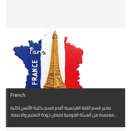
French
S
م
يعتبر قسم اللغة الفرنسية أقدم قسم بكلية الألسن (كلية
ي
معتمدة من الهيئة القومية لضمان جودة التعليم والاعتماد
ة
بتاريخ ٢٣/٢/٢٠١٥)حيث تزامن افتتاحه مع نشأة الكلية عام ١٨٣٥
من
ه
من قبل رفاعة الطهطاوي بعد عودته من بعثته في فرنسا وذلك