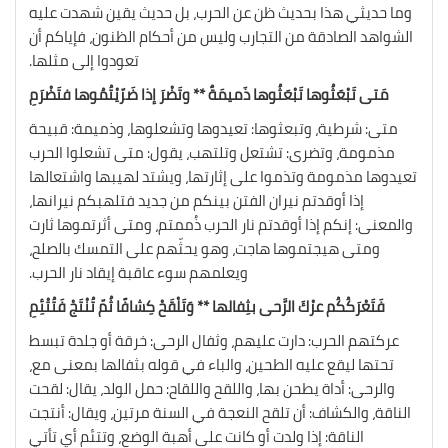
وما حديثي هذا بحديث ظن عن الحرب، بل حديث يقين شهدت عليه
الشواهد الصادقة من التجارب وليس من أحكام الظنون، فإياكم أن
تعودوا إلى مثلها.
مَتى تَبْعَثُوها تَبْعَثُوها ذَميمَةٌ ** وتَضْرَ إذا ضَرّيْتُمُوها فتَضْرَمِ
متى: شرطية، وتبعثوها: تعيدوها وتشعلوها، وذميمة: قبيحة
مذمومة، وتضرى: تشتعل وتلتهب، يقول: متى تشعلوا الحرب
تعيدوها مذمومة وتذموا على إثارتها، ويشتد لهيبها واشتعالها
إذا أوقدتم نيران الفتن بينكم من جديد فتلهبكم نيرانها،
والمعنى: إنكم إذا أوقدتم نار الحرب ذُممتم، ومتى أثرتموها ثارت
ومتى هيجتموها هاجت، وهو يحثّهم على التمسك بالصلح،
ويعلمهم سوء عاقبة إيقاد نار الحرب.
فَتَعْرَكُكُم عرْكَ الرَّحى بثِفالها ** وَتَلْقَحْ كِشافًا ثُمّ تُنْتَجْ فَتُتْئِمِ
عركتهم الحرب: دارت عليهم، وثفال الرحى: خرقة أو جلدة تبسط
تحتها ليقع عليه الطحين، والباء في قوله بثفالها بمعنى مع،
والرحى: أداة يطحن بها، واللقح واللقاح: حمل الولد، يقال: لقحت
الناقة، والكشاف: أن تلقح النعجة في السنة مرتين، ويقال: أنتجت
الناقة: إذا ولدت أو كانت على أهبة الوضع، وتتئم أي تأتي