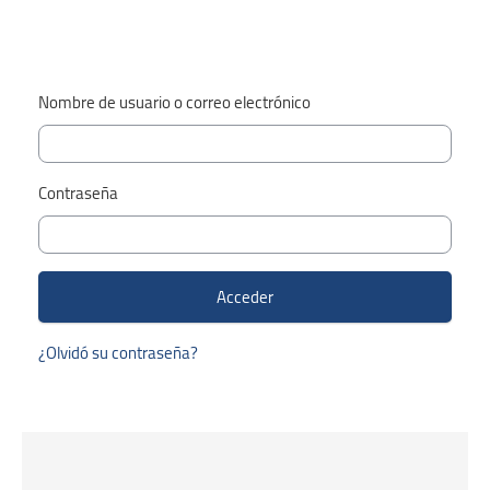
Nombre de usuario o correo electrónico
Contraseña
¿Olvidó su contraseña?
Salta Smacrs Course categories