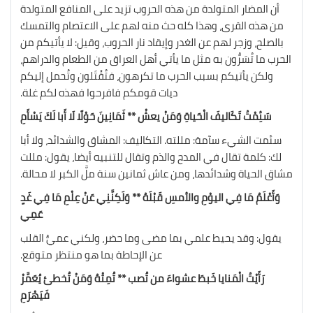
أن المضار المتولدة من هذه الحروب تزيد على المنافع المتولدة
من هذه القرى، وهذا كله حث منه لهم على الاعتصام والتمسك
بالصلح، وزجر لهم عن الغدر وإيقاد نار الحروب، وقيل: لا يأتيكم من
الحرب ما تُسَرُّون به مثل ما يأتي أهل العراق من الطعام والدراهم،
ولكن يأتيكم بسبب الحرب ما تكرهون، فتُقْتَلون وتُحمل إليكم
ديات قومكم فافرحوا فهذه لكم غلة.
سَئِمْتُ تَكَاليفَ الْحَياةِ وَمَنْ يعشْ ** ثَمَانِينَ حَوْلًا لَا أَبا لَكَ يَسْأَمِ
سئمت الشيء سآمة: مللته. التكاليف: المشاق والشدائد، ولا أبا
لك: كلمة تقال في المدح والذم وتقال للتنبيه أيضا، يقول: مللت
مشاق الحياة وشدائدها، ومن عاش ثمانين سنة ملَّ الكبر لا محالة.
وَأَعْلَمُ مَا فِي اليوْمِ والأمسِ قَبْلَهُ ** وَلَكِنَّنِي عَنْ عِلْمِ مَا فِي غَدٍ
عَمِي
يقول: وقد يحيط علمي بما مضى وما حضر، ولكني عميُّ القلب
عن الإحاطة بما هو منتظر متوقع.
رَأَيْتُ الْمَنايا خَبطَ عشواءَ من تُصب ** تُمِتْهُ وَمَنْ تُخطئ يُعَمَّرْ
فَيَهْرَمِ