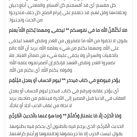
كل مقسم: أي قد أقسمتم كل أقسام. والمعنى: أبلغ ذبيان
وحلفاءها وقل لهم: قد حلفتم على إبرام الصلح كل حلف فتحرجوا
من الحنث وتجنبوا.
فلا تَكْتُمُنَّ الله ما في نفوسكم ** ليخفى، ومهما يُكتمِ اللهُ يعلم
يقول: لا تخفوا من الله ما تضمرون من الغدر ونقض العهد ليخفى
على الله، ومهما يكتم من شيء يعلمه الله، يريد أن الله عالم
بالخفيات والسرائر ولا يخفى عليه شيء من ضمائر العباد، فلا
تضمروا الغدر ونقض العهد فإنكم إن أضمرتموه علمه الله؛
وقوله: يكتم الله، أي يكتم من الله.
يؤخر فيوضع في كتاب فيدخر ** ليوم الحساب أو يعجل فيُنْقِم
أي يؤخر عقابه ويرقم في كتاب، فيدخر ليوم الحساب أو يعجل
العقاب في الدنيا قبل المصير إلى الآخرة فينتقم من صاحبه، يريد
لا نجاة من عقاب الذنب آجلا أو عاجلًا.
وَمَا الْحَرْبُ إلّا مَا علمتمْ وَذُقتُمُ ** وَما هوَ عَنها بالْحَديثِ الْمُرَجَّمِ
الحديث الْمُرجَّم: الذي يرجم فيه بالظنون أي يحكم فيه بظنونها.
يقول: ليست الحرب إلا ما جربتموها وذقتموها ورأيتم كراهتها،