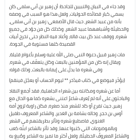
وقد جاء في البيان والتبيين للجاحظ: أن زهير بن أبي سلمى كان
يسمي كبار قصائده الحوليات، ولعل هذا هو السبب في وصفه
بأنه من عبيد الشعر، حيث قال الأصمعي: زهير بن أبي سلمى،
والحطيئة وأشباههما عبيد الشعر، وكذلك كل من جوّد في جميع
شعره، ووقف عند كل بيت
قاله، وأعاد فيه النظر حتى تخرج أبيات
القصيدة كلها مستوية في الجودة.
مات زهير قبيل دعوة النبي صلى الله عليه وسلم بأعوام قليلة،
ويقال إنه كان من المؤمنين بالبعث وكان يتعفّف في شعره،
وفي شعره ما يدلّ على إيمانه بالبعث، وذلك قوله:
(يؤخّر فيوضع في كتاب فيدّخر ** ليوم الحساب أو يعجّل فينقم)
أما عن شعره ومكانته بين شعراء الجاهلية، فقد أجمع النقاد
والباحثون على أنه لم يُعرف شاعرٌ اعتنى بشعره كما هو الحال مع
زهير، حيث تفرغ أو كاد للشعر منذ صغره، فكان راوية لزوج أمه
أوس بن حجر، وخاله بشامة بن الغدير، والشاعر المعروف طفيل
الغنوي، فاصطبغ شعره وتأثر بطريقتهم في الشعر
وبالموضوعات التي كتبوا عنها، وقد تأثر بالشاعر ابنُه كعب
والشاعرُ المعروفُ الحطيئة، ولعل أكثر ما تميز به الشاعر وصُبِغ به