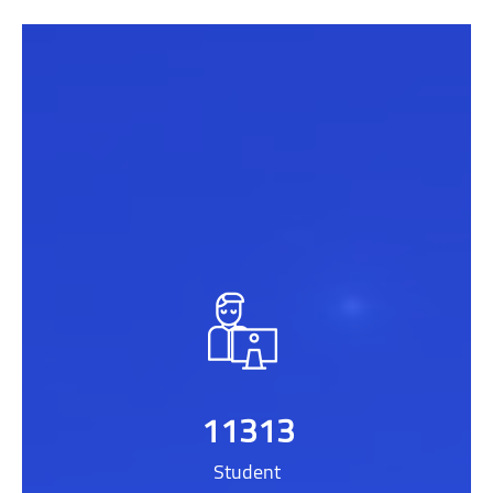
Salta [[smacrs_parallax_counters]]
11313
Student