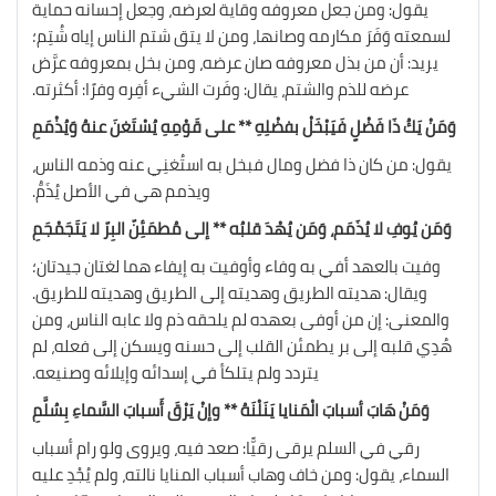
يقول: ومن جعل معروفه وقاية لعرضه، وجعل إحسانه حماية
لسمعته وَفَرَ مكارمه وصانها، ومن لا يتق شتم الناس إياه شُتِم؛
يريد: أن من بذل معروفه صان عرضه، ومن بخل بمعروفه عرَّض
عرضه للذم والشتم، يقال: وفَرت الشيء أفِره وفرًا: أكثرته.
وَمَنْ يَكُ ذَا فَضْلٍ فَيَبْخَلْ بفضْلِهِ ** على قَوْمِهِ يُسْتَغنَ عنهُ وَيُذْمَمِ
يقول: من كان ذا فضل ومال فبخل به استُغنِي عنه وذمه الناس،
ويذمم هي في الأصل يُذَمُّ.
وَمَن يُوفِ لا يُذَمَم، وَمَن يُهْدَ قلبُه ** إلى مُطمَئِنّ البِرّ لا يَتَجَمْجَمِ
وفيت بالعهد أفي به وفاء وأوفيت به إيفاء هما لغتان جيدتان؛
ويقال: هديته الطريق وهديته إلى الطريق وهديته للطريق.
والمعنى: إن من أوفى بعهده لم يلحقه ذم ولا عابه الناس، ومن
هُدِي قلبه إلى بر يطمئن القلب إلى حسنه ويسكن إلى فعله، لم
يتردد ولم يتلكأ في إسدائه وإيلائه وصنيعه.
وَمَنْ هَابَ أسبابَ الْمَنايا يَنَلْنَهُ ** وإنْ يَرْقَ أَسبابَ السَّماءِ بِسُلَّمِ
رقي في السلم يرقى رقيًّا: صعد فيه، ويروى ولو رام أسباب
السماء، يقول: ومن خاف وهاب أسباب المنايا نالته، ولم يُجْدِ عليه