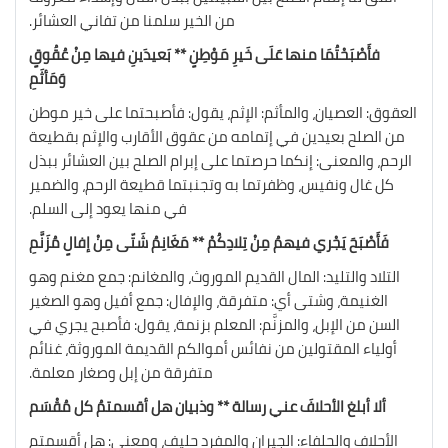
من الخير سلمنا من تفاني العشائر.
فأَصْبَحْتُمَا منها عَلَى خَيرِ مَوْطِنٍ ** بَعيدَينِ فيها مِنْ عُقُوقٍ
وَمَأثَمِ
العقوق: العصيان، والمأثم: الإثم، يقول: فأصبحتما على خير موطن
من الصلح بعيدين في إتمامه من عقوق الأقارب والإثم بقطيعة
الرحم، والمعنى: إنكما حرصتما على إبرام الصلح بين العشائر ببذل
كل غال ونفيس، وظفرتما به وتجنبتما قطيعة الرحم، والضمير
في منها يعود إلى السلم.
فَأَصْبَحَ يَجْري فيهمُ مِنْ تِلادِكُمْ ** مَغَانِمُ شَتّى مِنْ إفالٍ مُزَنَّمِ
التلاد والتليد: المال القديم الموروث، والمغانم: جمع مغنم وهو
الغنيمة، وشتى أي: متفرقة، والإفال: جمع أفيل وهو الصغير
السن من الإبل، والمزنَّم: المعلم بزنمة، يقول: فأصبح يجري في
أولياء المقتولين من نفائس أموالكم القديمة الموروثة، غنائم
متفرقة من إبل وصغار معلمة.
ألا أبلغ الأحلافَ عني رسالة ** وذبيان هل أقسمتمُ كل مُقْسَم
الأحلاف والحلفاء: الجيران والمفرد حليف، ومعنى: هل أقسمتم