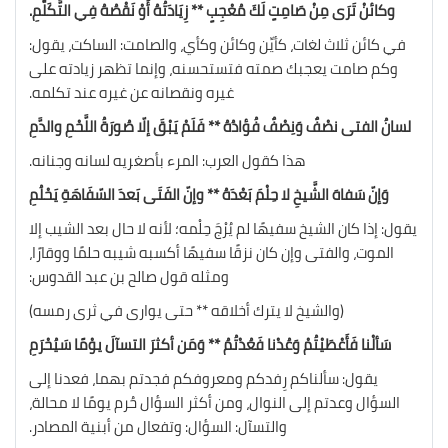
وكائنْ تَرَى مِنْ صَامِتٍ لَكَ مُعْجِبٍ ** زِيَادَتُهُ أَوْ نَقْصُهُ فِي التَّكَلُّمِ.
في كائن ثلاث لغات، كأيِّن وكائن وكأي، والصامت: الساكت، يقول:
وكم صامت يعجبك صمته فتستحسنه، وإنما تظهر زيادته على
غيره ونقصانه عن غيره عند تكلمه.
لسانُ الفتى نصْفٌ وَنِصْفٌ فُؤادُهُ ** فَلَمْ يَبْقَ إلّا صُورَةُ اللَّحْمِ والدَّمِ
هذا كقول العرب: المرء بأصغريه لسانه وجنانه.
وَإنّ سَفاهَ الشَّيخِ لا حِلْمَ بَعْدَهُ ** وإنّ الفَتَى بَعدَ السّفَاهَةِ يَحْلُمِ
يقول: إذا كان الشيخ سفيهًا لم يُرْجَ حِلْمه؛ لأنه لا حال بعد الشيب إلا
الموت، والفتى وإن كان نزقًا سفيهًا أكسبه شيبه حلمًا ووقارًا،
ومثله قول صالح بن عبد القدوس:
(والشيخ لا يترك أخلاقه ** حتى يوارى في ثرى رمسه)
سَألْنا فَأَعْطَيْتُمْ وَعُدْنا فَعُدْتُمُ ** وَمَن أكثرَ التسآلَ يوْمًا سَيُحْرَمِ
يقول: سألناكم رِفدكم ومعروفكم فجدتم بهما، فعدنا إلى
السؤال وعدتم إلى النوال، ومن أكثر السؤال حُرم يومًا لا محالة،
والتسآل: السؤال: وتفعال من أبنية المصادر.