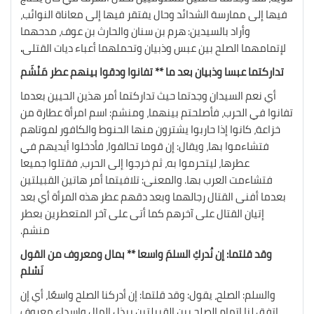
فيها إلى ممارسة الشدائد وحال يفتقر فيها إلى معاناة النوائب،
وأراد بالسيدين: هرم بن سنان والحارث بن عوف، مدحهما
لإتمامهما الصلح بين عبس وذبيان وتحملهما أعباء ديات القتلى
.
تداركتما عبسا وذبيان بعد ما ** تفانوا ودقوا بينهم عطر مَنْشَم
أي نعم السيدان وجدتما حيث تداركتما أمر هذين الحيين بعدما
تفانوا في الحرب، فأصلحتم بينهما، ومنشم: اسم امرأة عطارة من
خزاعة، كانوا إذا حاربوا يشترون منها الحنوط والكافور لموتاهم
فتشاءموا بها، ويقال: إن قوما تحالفوا، فأدخلوا أيديهم في
عطرها، ليتحرموا به، ثم خرجوا إلى الحرب، فقتلوا جميعا
فتشاءمت العرب بها. والمعنى: تلافيتما أمر هاتين القبيلتين
بعدما أفنى القتال رجالهما وبعد دقهم عطر هذه المرأة أي بعد
إتيان القتال على آخرهم كما أتى على آخر المتعطرين بعطر
منشم.
وقد قلتما: إن نُدركِ السلمَ واسعا ** بمال ومعروف من القول
نَسْلم
والسلم: الصلح، يقول: وقد قلتما: إن أدركنا الصلح واسعًا، أي إن
اتفق لنا إتمام الصلح بين القبيلتين ببذل المال وإسداء معروف