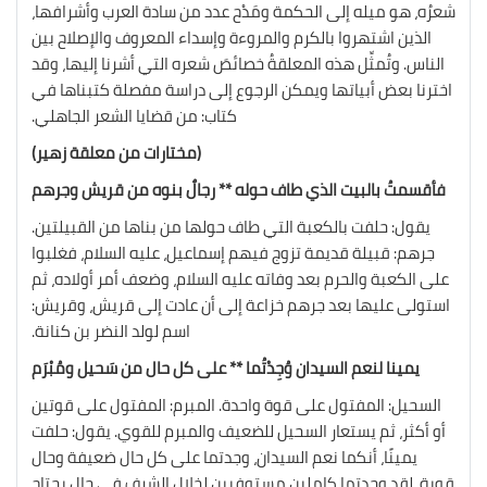
شعرُه، هو ميله إلى الحكمة ومَدْح عدد من سادة العرب وأشرافها،
الذين اشتهروا بالكرم والمروءة وإسداء المعروف والإصلاح بين
الناس. وتُمثِّل هذه المعلقةُ خصائصَ شعره التي أشرنا إليها، وقد
اخترنا بعض أبياتها ويمكن الرجوع إلى دراسة مفصلة كتبناها في
كتاب: من قضايا الشعر الجاهلي.
(مختارات من معلقة زهير)
فأقسمتُ بالبيت الذي طاف حوله ** رجالٌ بنوه من قريش وجرهم
يقول: حلفت بالكعبة التي طاف حولها من بناها من القبيلتين.
جرهم: قبيلة قديمة تزوج فيهم إسماعيل، عليه السلام، فغلبوا
على الكعبة والحرم بعد وفاته عليه السلام، وضعف أمر أولاده، ثم
استولى عليها بعد جرهم خزاعة إلى أن عادت إلى قريش، وقريش:
اسم لولد النضر بن كنانة.
يمينا لنعم السيدان وُجِدْتُما ** على كل حال من سَحيل ومُبْرَم
السحيل: المفتول على قوة واحدة. المبرم: المفتول على قوتين
أو أكثر، ثم يستعار السحيل للضعيف والمبرم للقوي. يقول: حلفت
يمينًا، أنكما نعم السيدان، وجدتما على كل حال ضعيفة وحال
قوية، لقد وجدتما كاملين مستوفيين لخلال الشرف في حال يحتاج