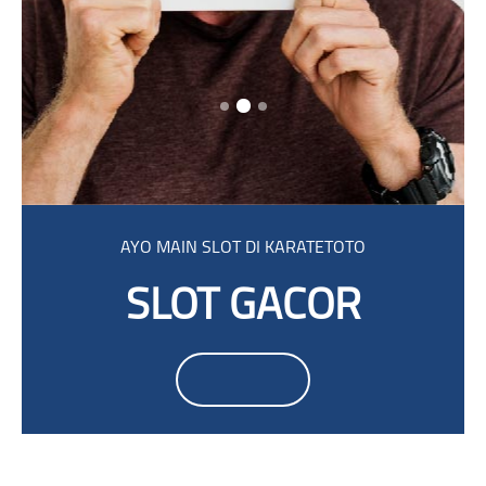
Salta [Cocoon] Parallax
AYO MAIN SLOT DI KARATETOTO
SLOT GACOR
Salta Smacrs Login