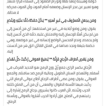
خوفه وهيبته إياها نفعًا ولو رام الصعود إلى السماء فرارًا منها،
وهو تعبير عن عجز الإنسان وضعفه أمام الموت وأن الموت مدركه
لا محالة.
وَمَن يجعَلِ الْمَعرُوفَ فِي غَيرِ أهلِهِ ** يَكُنْ حَمْدُهُ ذَمًّا علَيْهِ وَيَنْدَمِ
يقول: ومن وضع أياديه في غير من استحقها، أي من أحسن إلى
من لم يكن أهلًا للإحسان إليه والامتنان عليه، ذمَّه الذي أُحسن إليه
ولم يحمده، وندم المحسن الواضع إحسانه في غير موضعه، وهي
حكمة بليغة ونجد صداها في المثل القائل: اتق شر من أحسنت
إليه.
وَمَن يَعْصِ أطرَافَ الزِّجاجِ فَإِنَّهُ ** يُطيعُ العَوَالي رُكّبَتْ كلَّ لَهْذَمِ
الزِّجاج بكسر الزاي: جمع زُجّ، وزج الرمح: هو الحديد المركب في
أسفله، واللهذم: السنان الطويل، وعالية الرمح ضد سافتله، والجمع
العوالي، يقول: ومن عصى أطراف الزجاج أطاع عوالي الرماح التي
ركّبت فيها الأسنة الطوال؛ والمعنى: أن من أبى الصلح ذللته
الحرب وليَّنته، لأن العرب كانوا يشيرون بزجاج الرمح إشارة إلى
رغبتهم في الصلح، فإن أرادوا الحرب أشاروا بالعوالي وبأسنة
الرماح.