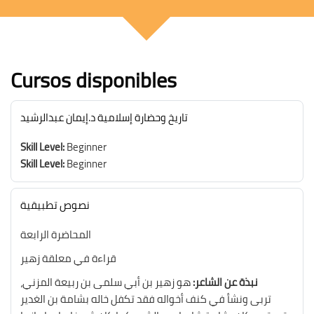
Salta [Cocoon] Custom HTML
Bloques
Cursos disponibles
تاريخ وحضارة إسلامية د.إيمان عبدالرشيد
Skill Level
:
Beginner
Skill Level
:
Beginner
نصوص تطبيقية
المحاضرة الرابعة
قراءة في معلقة زهير
نبذة عن الشاعر:
هو زهير بن أبي سلمى بن ربيعة المزني،
تربى ونشأ في كنف أخواله فقد تكفل خاله بشامة بن الغدير