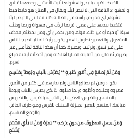
الخبط: الضرب باليد، والعشواء: تأنيث الأعشى، وجمعها عُشْو،
والعشواء: الناقة التي لا تبصر ليلًا، ويقال في المثل: هو خابط خبط
عشواء، أي قد ركب رأسه في الضلالة كالناقة التي لا تبصر ليلًا
فتخبط بيديها على عمى، فربما تردَّت في مهواة وربما وطئت
سبعًا أو حية أو غير ذلك. قوله: ومن تخطئ أي ومن تخطئه، فحذف
المفعول، والتعمير: تطويل العمر، يقول: رأيت المنايا تصيب الناس
على غير نسق وترتيب وبصيرة، كما أن هذه الناقة تطأ على غير
بصيرة، ثم قال: من أصابته المنايا أهلكته ومن أخطأته أبقته فبلغ
الهرم.
وَمَنْ لَمْ يُصانعْ فِي أُمُورٍ كَثيرةٍ ** يُضَرَّسْ بأنْيابٍ ويُوطَأ بِمَنْسِمِ
يقول: ومن لم يصانع الناس ولم يدارهم في كثير من الأمور
قهروه وغلبوه وأذلوه وربما قتلوه، كالذي يضرس بالناب ويوطأ
بالمنسم، والضرس: العض على الشيء بالضرس، والتضريس
مبالغة. المنسم للبعير: بمنزلة السنبك للفرس وهو طرف الحافر،
والجمع المناسم.
وَمَنْ يجعلِ المعرُوفَ من دونِ عِرْضِهِ ** يَفِرْهُ وَمَنْ لا يَتَّقِ الشّتمَ
يُشْتَمِ