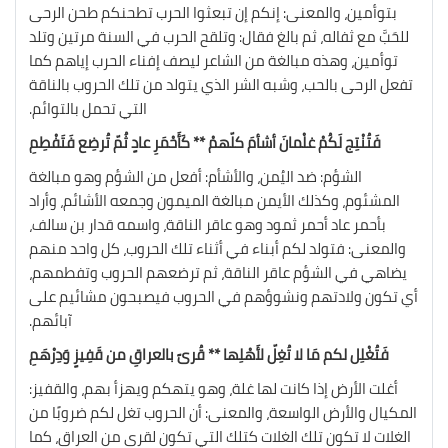
بتوأمين، والمعنى: إنكم إن تبعثوا الحرب تطحنكم طحن الرحى
للحَبَّ مع ثفاله، ثم بالغ فقال: وتلقح الحرب في السنة مرتين وتلد
توأمين، وهذه مبالغة من الشاعر ليصف إفناء الحرب إياهم كما
تفعل الرحى بالحب، وشبه الشر الذي يتولد من تلك الحروب بالناقة
التي تحمل بالتوائم.
فَتُنْتِج لَكُمْ غلْمانَ أشأمَ كلّهمْ ** كَأَحْمَرِ عادٍ ثُمّ تُرضِع فَتَفْطِمِ
الشؤم: ضد اليُمن، والأشأم: أفعل من الشؤم وهو مبالغة
المشئوم، وكذلك الأيمن مبالغة الميمون وجمعه الأشائم، وأراد
بأحمر عاد أحمر ثمود وهو عاقر الناقة، واسمه قدار بن سالف،
والمعنى: فتولد لكم أبناء في أثناء تلك الحروب، كل واحد منهم
يضاهي في الشؤم عاقر الناقة، ثم ترضعهم الحروب وتفطمهم،
أي تكون ولادتهم ونشوؤهم في الحروب فيصبحون مشائيم على
آبائهم.
فَتُغْلِل لكم مَا لا تُغِلّ لأَهْلِها ** قُرىً بالعراقِ من قَفِيزٍ وَدِرْهَمِ
أغلت الأرض إذا كانت لها غلة، وهو يتهكم ويهزأ بهم، والقفيز:
المكيال والأرض الواسعة، والمعنى: أن الحروب تغل لكم ضروبًا من
الغلات لا تكون تلك الغلات كتلك التي تكون لقرى من العراق، كما