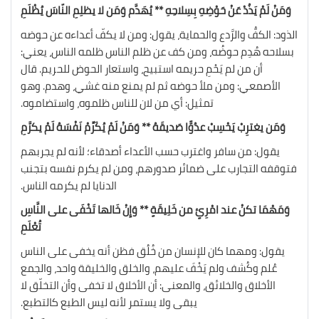
وَمَنْ لَمْ يَذُدْ عَنْ حَوْضِهِ بِسِلاحِهِ ** يُهَدَّم وَمَن لا يظلِمِ النّاسَ يُظْلَمِ
الذود: الكفُّ والرَّدع والحماية، يقول: ومن لا يكفّ أعداءه عن حوضه
بسلاحه هُدِم حوضُه، ومن كف عن ظلم الناس ظلمه الناس، يعني:
أن من لم يَحْمِ حريمه استبيح، واستعار الحوض للحريم. قال
الأصمعي: ومن ملأ حوضه ثم لم يمنع منه غشي، وهدم. وهو
تمثيل: أي من لان للناس ظلموه، واستضاموه.
وَمَن يغترِبْ يَحْسِبْ عدُوًّا صَديقَهُ ** وَمَنْ لَمْ يُكَرِّمْ نَفْسَهُ لَمْ يكرَّمِ
يقول: من سافر واغترب حسب الأعداء أصدقاء؛ لأنه لم يجربهم
فتوقفه التجارب على ضمائر صدورهم، ومن لم يكرم نفسه بتجنب
الدنايا لم يكرمه الناس.
وَمَهْمَا تكنْ عند امْرِئٍ من خَلِيقَةٍ ** وَإِنْ خَالها تَخْفَى على النَّاسِ
تُعْلَمِ
يقول: ومهما كان للإنسان من خُلُق فظن أنه يخفى على الناس
عُلم وكُشف ولم يَخْفَ عليهم، والخلق والخليقة واحد، والجمع
الأخلاق والخلائق، والمعنى: أن الأخلاق لا تخفى وأن التخلّق لا
يبقى ولا يستمر لأنه ليس الطبع كالتطبع.