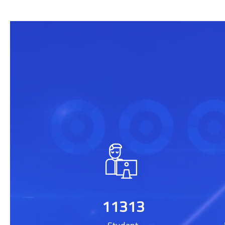
[[smacrs_parallax_counters]] をスキップする
11313