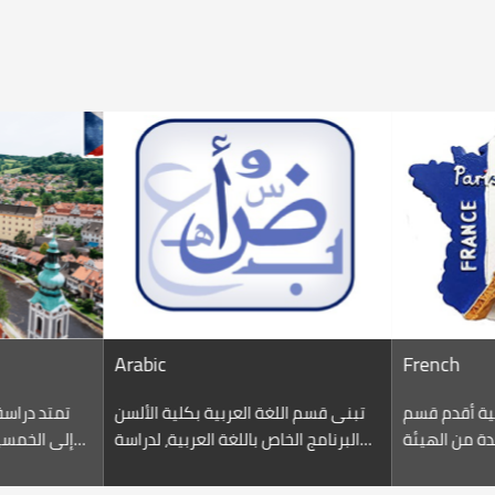
French
Spani
 الألسن
يعتبر قسم اللغة الفرنسية أقدم قسم
تبنى قسم اللغة ا
 مؤسسة
بكلية الألسن (كلية معتمدة من الهيئة
س اللغة
القومية لضمان جودة التعليم والاعتماد
العلوم اللغوية، 
بي.يقوم
بتاريخ ٢٣/٢/٢٠١٥)حيث تزامن افتتاحه مع
والترجمة من العرب