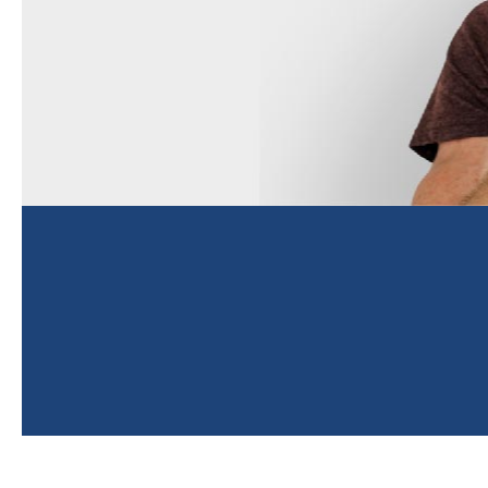
[Cocoon] Parallax をスキップする
Smacrs Login をスキップする