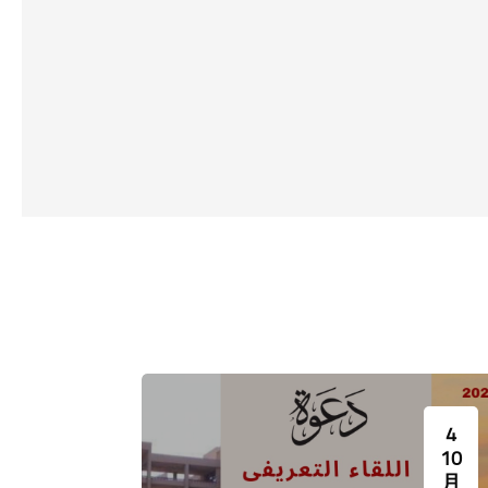
قومية، والوقوف على
جمال عبدالناصر. بدأ تدريس اللغة
واجادة
ا، ومتابعة علاقاتها
التشيكية في كلية الألسن جامعة عين
ي
ات المختلفة، والآداب
شمس عام 1957. كان يباشر التدريس
مستوي 
بهدف تخريج جيل واعٍ
في تلك الفترة معلمون من
مدرسة
ته، وقادر في الوقت
تشيكوسلوفاكيا. توقفت دراسة اللغة
اللغة ا
 التواصل الإنساني
التشيكية في كلية الألسن عام 1966،
المن
الإيجابي بينه وبين الآخر . كما يهدف
واستمر هذا التوقف قرابة 16 عاما،
وترتبط
 تغذية أقسام اللغات
وعندما ظهرت الحاجة مرة أخرى إلى
لكلي
[Cocoon] Event Slider をスキップする
كلية الألسن العريقة
اللغة التشيكية في سوق العمل وإلى
الروس
يزة من أعضاء هيئة
خريجي الألسن الذين يجيدون التشيكية،
ومون بتدريس قواعد
قررت كلية الألسن عام 1976 إعادة افتتاح
ومهاراتها المختلفة،
هذا البرنامج مرة أخرى وتكوين هيئة
الاستر
 المترجمين الأكفاء،
تدريس مصرية عبر إرسال اثنين من
نافسة ـ بجدارة ـ في
الخريجين القدامى (د. عبدالستار
سوق العمل
الشبراوي ود. محمد سليمان البالشي)
لدراسة اللغة التشيكية في جامعة
3
4
تشارلز في براغ.
10
10
月
月