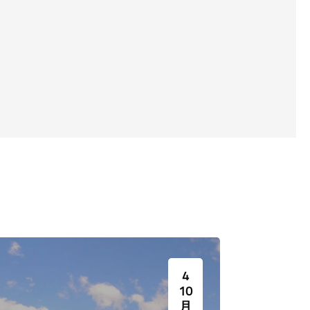
تستلزم اتقان هذه اللغة وإجادة الترجمة
قسم اللغة الإسبانية بإع
من اللغة العربية وإليها. وكان يقوم
“برنامج اللغة الإسبانية”
بالتدريس فيه أساتذة إيطاليون نذكر
بتدريس وتعليم ما يعرف
منهم المستشرقين چورچو أورڤييتو
اللسانيات ب “فقه
Giorgio Orvieto (أول رئيس لمجلس
الإسبانية”ومدة الدراسة 
القسم حتى عام ١٩٦٠) وكليليا سَرنيللي
تشيركوا Clelia Sarnelli Cerqua
ومارتينيانو رونكاليا Martiniano
Roncalia وماريا لويزا ميلاني Maria
Luisa Milani (ثاني رئيس لمجلس القسم
العلمي) وآخرون.
4
10
月