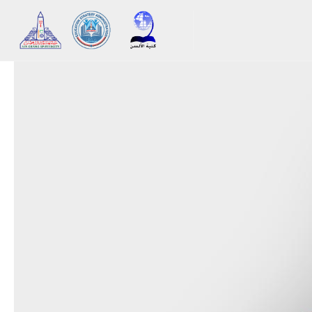
ブロック
メインコンテンツへスキップする
Smacrs Slider style 2 をスキップする