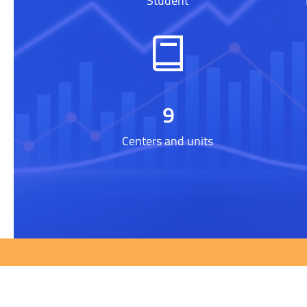
Student
9
Centers and units