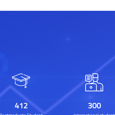
412
300