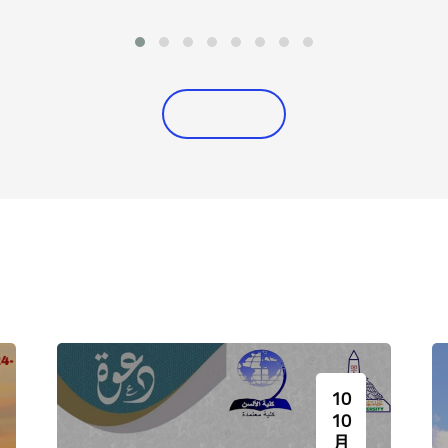
داد خطة
نشأة الكلية عام ١٨٣٥ من قبل رفاعة
شأن اللغة ال
 المختص
الطهطاوي بعد عودته من بعثته في
دقائقها وأسراره
ه علماء
فرنسا وذلك بهدف تخريج
الحيوية باللغ
 اللغة”
مترجمينقادرين على تعريب وترجمة
المتنوعة .. و
هي أربع
العلوم الأجنبية. وبعد إغلاق الكلية لمدة
بحضارته وثقاف
سنوات.
تجاوزت القرن، وعند إعادة افتتاحها عام
نفسه على مد جسور
١٩٥٧ كان قسم اللغة الفرنسية من
أوائل الأقسام التي فتحت أبوابها
البرنامج إلى
لاستقبال الطلاب وكان يضم أعضاء هيئة
الأجنبية في 
تدريس فرنسيين الأصل.
بطائفة متم
التدريس الذين يق
اللغة العربية 
لتخريج جيل من
القادرين على الم
10
10
月