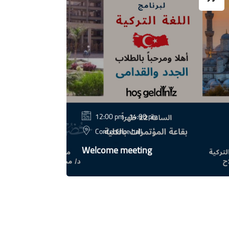
12:00 pm- 14:00 pm
hall
Conference hall
Welcome meeting