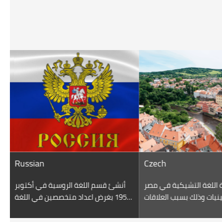
Czech
Arabic
لعربية بكلية الألسن
تمتد دراسة اللغة التشيكية في مصر
أنشئ
البرنامج الخاص باللغة العربية، لدراسة
إلى الخمسينيات وذلك بسبب العلاقات
7
والأدبية، والإسلامية،
السياسية القوية بين مصر
الرو
ية وإليها، بغرض رفع
وتشيكوسلوفاكيا في عهد الرئيس
والدو