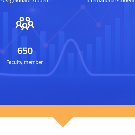
Postgraduate Student
International student
650
Faculty member
[Cocoon] Custom HTML をスキ